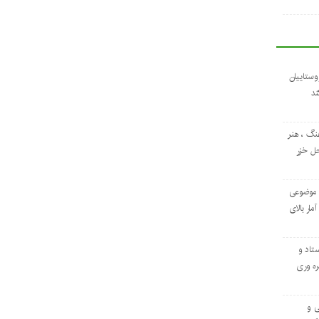
وستاییان
ند
نگ ، هنر
حل خزر
 موضوعی
مار بالای
ستاد و
ره ‌وری
ی و