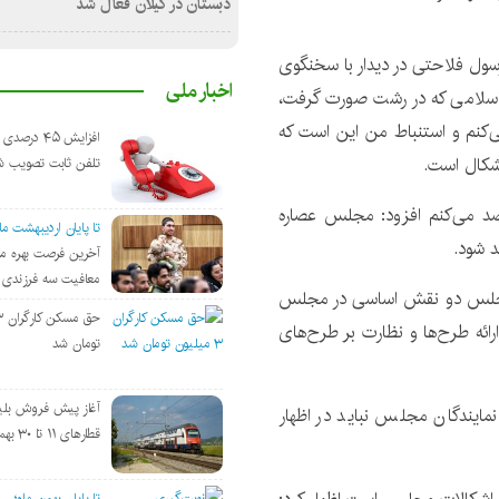
دبستان در گیلان فعال شد
سول فلاحتی در دیدار با سخنگوی
اخبار ملی
لامی که در رشت صورت گرفت،
‌کنم و استنباط من این است که
افزایش ۴۵ درص
شکال است.
تلفن ثابت تصویب ش
 رصد می‌کنم افزود: مجلس عصاره
تا پایان اردیبهشت ماه ۴۰۵
د شود.
آخرین فرصت بهره من
معافیت سه فرزندی 
گان مجلس دو نقش اساسی در مجلس
ائه طرح‌ها و نظارت بر طرح‌های
تومان شد
آغاز پیش فروش بلی
نمایندگان مجلس نباید در اظهار
قطارهای ۱۱ تا ۳۰ بهمن
تا پایان بهمن ماه؛