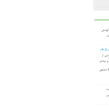
دی آبونمان
د
۱؛
دی از
و بیشتر
حق مسکن کارگران ۳ میلیون
ت‌