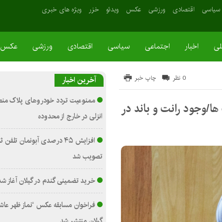
سیاسی
اقتصادی
ورزشی
عکس
ویدئو
خزر
ویژه های خبری
لی
اخبار
اجتماعی
سیاسی
اقتصادی
ورزشی
عکس
0 نظر
چاپ خبر
آخرین اخبار
ممنوعیت تردد خودروهای پلاک منطقه
ها/وجود رانت و باند در
انزلی در خارج از محدوده
افزایش ۴۵ درصدی آبونمان تلفن 
تصویب شد
خرید تضمینی گندم در گیلان آغاز شد
فراخوان مسابقه عکس “نماز ظهر عاشو
گیلان منتشر شد