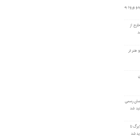
و ورود به
ارج از
د
 هنر در
ی
اسان رسمی
برگ تا
دید شد