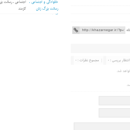
اجتماعی ، رسالت بز
کارمند
اه
انتظار بررسی : 0
مجموع نظرات : 0
واهد شد.
د.