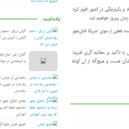
 و یکپارچگی در کشور اظهار کرد:
ز زمان پیروز خواهیم شد.
یادداشت
ه فعلی از سوی امریکا قابل‌عبور
گرانی ارزاق ، سفره ر
گیلان را خرمن می ک
تأکید بر مطالبه گری افزود:
گیلان؛ پلی میان فره
ن هست و هیچ‌گاه از آن کوتاه
و دیپلماسی در سوا
سالمندی در املش ؛
رها شده در شهری با آ
سالمندان
تعامل اخلاق‌ محور ا
دانشجو، نقطه آغاز به
آموزشی
تلفیق نقش خانوادگ