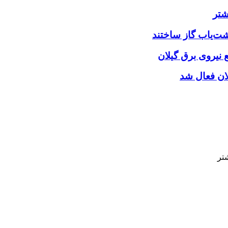
شتر
شت‌یاب گاز ساختند
نیروی برق گیلان