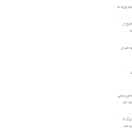
و ورود به
ارج از
د
 هنر در
ی
اسان رسمی
برگ تا
دید شد