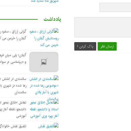
یادداشت
گرانی ارزاق ، سفره ر
گیلان را خرمن می ک
ارسال نظر
پاک کردن !
گیلان؛ پلی میان فره
و دیپلماسی در سوا
سالمندی در املش ؛
رها شده در شهری با آ
سالمندان
تعامل اخلاق‌ محور ا
دانشجو، نقطه آغاز به
آموزشی
تلفیق نقش خانوادگ