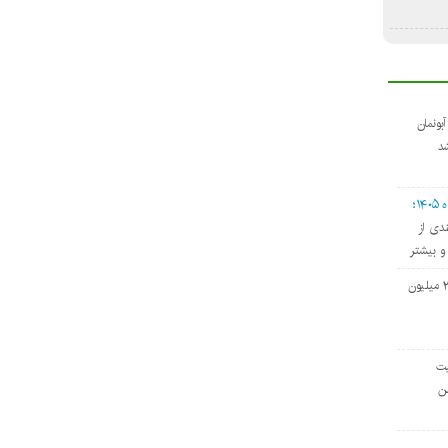
دی آبونمان
د
۱؛
دی از
و بیشتر
حق مسکن کارگران ۳ میلیون
ت‌