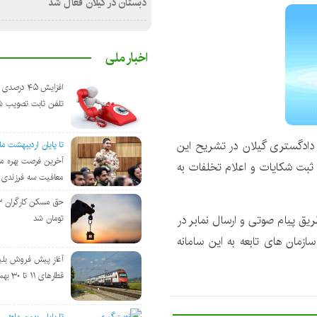
دبستان در گیلان فعال شد
اخبار ملی
افزایش ۴۵ درص
تلفن ثابت تصویب ش
دادگستری گیلان در تشریح این
تا پایان اردیبهشت ماه ۴۰۵
آخرین فرصت بهره من
 ثبت شکایات و اعلام تخلفات به
معافیت سه فرزندی 
ریق پیام صوتی و ارسال نمابر در
تومان شد
زمان های تابعه به این سامانه
آغاز پیش فروش بلی
قطارهای ۱۱ تا ۳۰ بهمن
تا پایان بهمن ماه؛