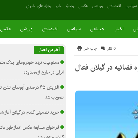
سیاسی
اقتصادی
ورزشی
عکس
ویدئو
خزر
ویژه های خبری
لی
اخبار
اجتماعی
سیاسی
اقتصادی
ورزشی
عکس
0 نظر
چاپ خبر
آخرین اخبار
ممنوعیت تردد خودروهای پلاک منطقه
 قضائیه در گیلان فعال
انزلی در خارج از محدوده
افزایش ۴۵ درصدی آبونمان تلفن 
تصویب شد
خرید تضمینی گندم در گیلان آغاز شد
فراخوان مسابقه عکس “نماز ظهر عاشو
گیلان منتشر شد