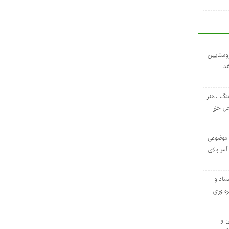
وستاییان
ند
نگ ، هنر
حل خزر
 موضوعی
مار بالای
ستاد و
ره ‌وری
ی و