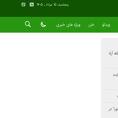
پنجشنبه, ۱۵ مرداد , ۱۴۰۵
ویدئو
خزر
ویژه های خبری
 آزاد
ثابت
را” در