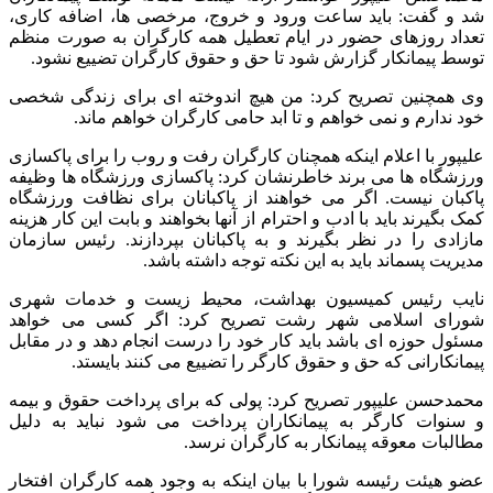
شد و گفت: باید ساعت ورود و خروج، مرخصی ها، اضافه کاری،
تعداد روزهای حضور در ایام تعطیل همه کارگران به صورت منظم
توسط پیمانکار گزارش شود تا حق و حقوق کارگران تضییع نشود.
وی همچنین تصریح کرد: من هیچ اندوخته ای برای زندگی شخصی
خود ندارم و نمی خواهم و تا ابد حامی کارگران خواهم ماند.
علیپور با اعلام اینکه همچنان کارگران رفت و روب را برای پاکسازی
ورزشگاه ها می برند خاطرنشان کرد: پاکسازی ورزشگاه ها وظیفه
پاکبان نیست. اگر می خواهند از پاکبانان برای نظافت ورزشگاه
کمک بگیرند باید با ادب و احترام از آنها بخواهند و بابت این کار هزینه
مازادی را در نظر بگیرند و به پاکبانان بپردازند. رئیس سازمان
مدیریت پسماند باید به این نکته توجه داشته باشد.
نایب رئیس کمیسیون بهداشت، محیط زیست و خدمات شهری
شورای اسلامی شهر رشت تصریح کرد: اگر کسی می خواهد
مسئول حوزه ای باشد باید کار خود را درست انجام دهد و در مقابل
پیمانکارانی که حق و حقوق کارگر را تضییع می کنند بایستد.
محمدحسن علیپور تصریح کرد: پولی که برای پرداخت حقوق و بیمه
و سنوات کارگر به پیمانکاران پرداخت می شود نباید به دلیل
مطالبات معوقه پیمانکار به کارگران نرسد.
عضو هیئت رئیسه شورا با بیان اینکه به وجود همه کارگران افتخار