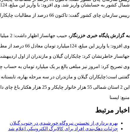
شمال کشور به حسابشان واریز شد. وی افزود: با واریز این مبلغ، 124میلیارد تومان معادل 66 درصد از مطالبات چایکاران پرداخت شد و
رییس سازمان چای کشور گفت: تاکنون 66 درصد از مطالبات چایکاران پرداخت شده است.
به گزارش پایگاه خبری خزرنگار،
حبیب جهانساز اظهار داشت: 2 میلیارد و 770 میلیون تومان از مطالبات چایکاران شمال کشور به حسابشان واریز شد.
وی افزود: با واریز این مبلغ، 124میلیارد تومان معادل 66 درصد از مطالبات چایکاران پرداخت شد و مابقی مطالبات هم به تدریج پرداخت خواهد شد.
جهانساز خاطرنشان کرد: چایکاران گیلان و مازندران از اول اردیبهشت تا امروز 92 هزار تن برگ سبز به ارزش 187میلیارد تومان برداشت کردند که 42 درصد آن درجه
وی تصریح کرد: امروز نیز مبلغی بالغ بر یک میلیارد تومان به حساب چ
گفتنی است؛چایکاران گیلان و مازندران در سه مرحله بهاره، تابستانه 
این 2 استان شمالی 55 هزار خانوار چایکار و 25 هزار هکتار باغ چای دارد.
منبع: ایسنا
اخبار مرتبط
بهره برداری از نخستین نیروگاه خورشیدی در جنوب گیلان
جزئیات دهک‌بندی افراد برای کالابرگ الکترونیکی اعلام شد