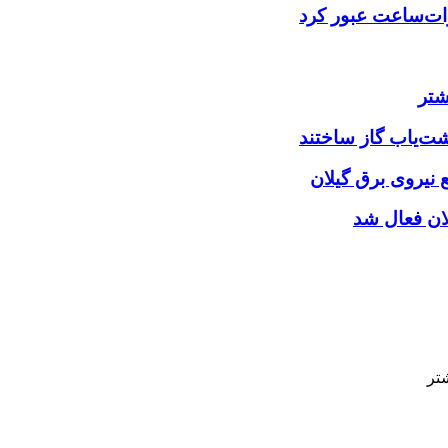
شتر
شت‌یاب گاز ساختند
نیروی برق گیلان