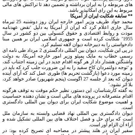
های مربوطه را به ایران برداشته و تضمین دهد تا تراکنش های مالی
مربوط به این رای امکانپذیر باشد.
** سابقه شکایت ایران از آمریکا
محمد جواد ظریف وزیر امور خارجه ایران روز دوشنبه 25 تیرماه
سال جاری اعلام کرد که ایران از آمریکا به دلیل ‘نقض عهدنامه
مودت و روابط اقتصادی و حقوق کنسولی بین دو کشور در سال
1955’ شکایت کرده است و جمهوری اسلامی ایران بر همین مبنا
دادخواستی را به دبیرخانه دیوان لاهه تسلیم کرد.
در پی این شکایت، دیوان بین المللی دادگستری 2 مرداد طی نامه ای
رسمی خطاب به مایک پمپئو وزیر امور خارجه آمریکا، به دولت
واشنگتن هشدار داد از هر گونه اقدام جدید در این زمینه اجتناب کند،
و ‘توجه دولتمردان کاخ سفید را به این ضرورت جلب کرد که باید در
زمینه مورد دعوا (بازگشت تحریم ها) طوری عمل کند که آرای آینده
دیوان که بعد از جلسه 27 اگوست (پنجم شهریور) صادر خواهد کرد،
بلا اثر نشود.’
به گفته کارشناسان، این دستور، نظیر حکم موقت به توقف هرگونه
اقدام متصرفانه در پرونده های مالی است و نشان دهنده حساسیت
و اهمیت موضوع شکایت ایران برای دیوان بین المللی دادگستری
است.
دیوان دادگستری بین المللی نهاد قضایی وابسته به سازمان ملل
است که برای حل و فصل اختلاف های بین المللی تشکیل شده و
آراء آن الزام آور است.
سفیر ایران در هلند پیشتر در مصاحبه ای تصریح کرده بود: در