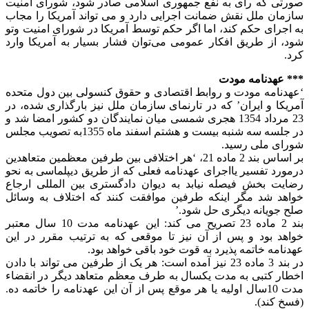
صورتی که رأی به نفع جمهوری اسلامی صادر شود، شورای امنیت
سازمان ملل نقش ضمانت اجرایی دارد و می‌ تواند آمریکا را مجاب
به اجرای حکم کند، اما اگر حکم توسط آمریکا در شورای امنیت وتو
شود، از طریق افکار عمومی می‌توان فشار بسیار به آمریکا وارد
کرد.
*** عهدنامه مودت
‘عهدنامه مودت و روابط اقتصادی و حقوق کنسولی بین دول متحده
آمریکا و ایران’ که در تارنمای سازمان ملل نیز بارگذاری شده، در
23 مرداد 1354 هجری شمسی میان نمایندگان دو کشور امضا شد و
در جلسه سه ‌شنبه بیست و هشتم اسفند ماه 1355به تصویب مجلس
شورای ملی رسید.
بر اساس بند 2 ماده 21، ‘هر اختلافی بین طرفین معظمین متعاهدین
درمورد تفسیر یااجرای عهدنامه فعلی که از طریق دیپلماسی به نحو
رضایت بخش فیصله نیابد به دیوان دادگستری بین المللی ارجاع
خواهد شد مگر اینکه طرفین موافقت کنند که اختلاف به وسائل
صلح جویانه دیگری حل شود.’
بند 2 ماده 23 تصریح می کند: این عهدنامه مدت 10 سال معتبر
خواهد بود و پس از آن نیز تا موقعی که به ترتیب مقرر در این
عهدنامه خاتمه پذیرد به قوت خود باقی خواهد بود.
در بند 3 ماده 23 نیز آمده است: هر یک از طرفین می تواند با دادن
اخطار کتبی به مدت یکسال به طرف معظم متعاهد دیگر در انقضاء
مدت 10سال اولیه یا هر موقع پس از آن این عهدنامه را خاتمه ده.
(فسخ کند).