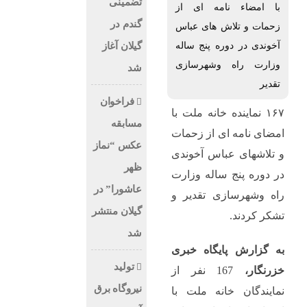
تضمینی
با امضاء نامه ای از
گندم در
زحمات و تلاش های عباس
آخوندی در دوره پنج ساله
گیلان آغاز
وزارت راه وشهرسازی
شد
تقدیر
فراخوان
۱۶۷ نماینده خانه ملت با
مسابقه
امضای نامه ای از زحمات
عکس “نماز
و تلاشهای عباس آخوندی
ظهر
در دوره پنج ساله وزارت
عاشورا” در
راه وشهرسازی تقدیر و
گیلان منتشر
تشکر کردند.
شد
به گزارش پایگاه خبری
تولید
خزرنگار،
167 نفر از
نیروگاه برق‌
نمایندگان خانه ملت با