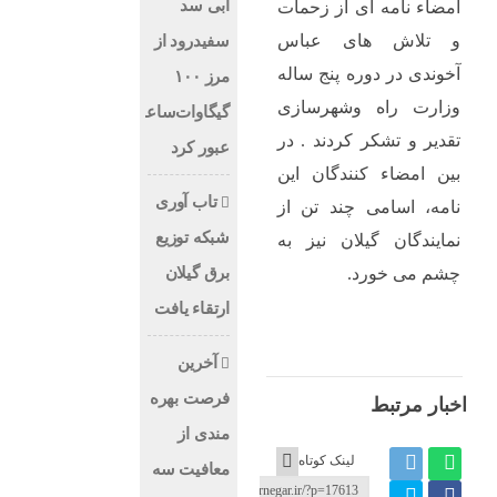
آبی سد
امضاء نامه ای از زحمات
و تلاش های عباس
سفیدرود از
آخوندی در دوره پنج ساله
مرز ۱۰۰
وزارت راه وشهرسازی
گیگاوات‌ساعت
تقدیر و تشکر کردند . در
عبور کرد
بین امضاء کنندگان این
تاب آوری
نامه، اسامی چند تن از
شبکه توزیع
نمایندگان گیلان نیز به
برق گیلان
چشم می خورد.
ارتقاء یافت
آخرین
فرصت بهره
اخبار مرتبط
مندی از
لینک کوتاه
معافیت سه