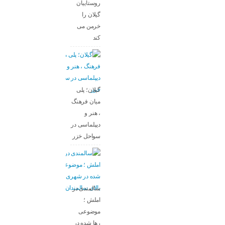
روستاییان
گیلان را
خرمن می
کند
گیلان؛ پلی
میان فرهنگ
، هنر و
دیپلماسی در
سواحل خزر
سالمندی در
املش ؛
موضوعی
رها شده در