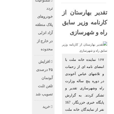
ممنوعیت
تردد
تقدیر بهارستان از
خودروهای
کارنامه وزیر سابق
پلاک منطقه
راه و شهرسازی
آزاد انزلی
در خارج از
محدوده
۱۶۷ نماینده خانه ملت با
افزایش
امضای نامه ای از زحمات
۴۵ درصدی
و تلاشهای عباس آخوندی
آبونمان
در دوره پنج ساله وزارت
تلفن ثابت
راه وشهرسازی تقدیر و
تصویب شد
تشکر کردند. به گزارش
پایگاه خبری خزرنگار، 167
خرید
نفر از نمایندگان خانه ملت