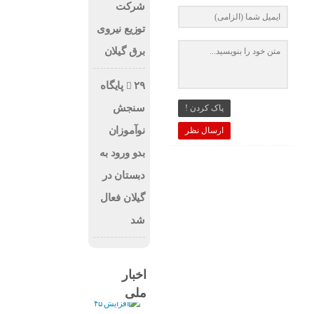
شرکت
توزیع نیروی
برق گیلان
۲۹ پایگاه
سنجش
پاک کردن !
نوآموزان
ارسال نظر
بدو ورود به
دبستان در
گیلان فعال
شد
اخبار
ملی