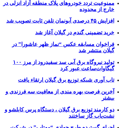
ممنوعیت تردد خودروهای پلاک منطقه آزاد انزلی در
خارج از محدوده
افزایش ۴۵ درصدی آبونمان تلفن ثابت تصویب شد
خرید تضمینی گندم در گیلان آغاز شد
فراخوان مسابقه عکس “نماز ظهر عاشورا” در
گیلان منتشر شد
تولید نیروگاه برق‌ آبی سد سفیدرود از مرز ۱۰۰
گیگاوات‌ساعت عبور کرد
تاب آوری شبکه توزیع برق گیلان ارتقاء یافت
آخرین فرصت بهره مندی از معافیت سه فرزندی و
بیشتر
دو کارمند توزیع برق گیلان ، دستگاه پرس کابلشو و
نشت‌یاب گاز ساختند
اجرای گسترده طرح جهادی “مهتاب” در شرکت