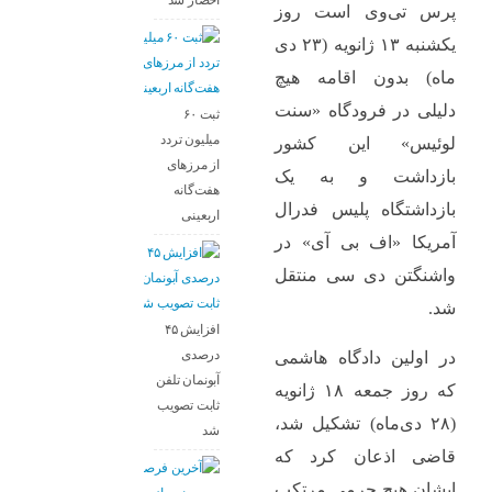
احضار شد
پرس تی‌وی است روز
یکشنبه ۱۳ ژانویه (۲۳ دی
ماه) بدون اقامه هیچ
دلیلی در فرودگاه «سنت
ثبت ۶۰
میلیون تردد
لوئیس» این کشور
از مرزهای
بازداشت و به یک
هفت‌گانه
بازداشتگاه پلیس فدرال
اربعینی
آمریکا «اف‌ بی‌ آی» در
واشنگتن دی سی منتقل
شد.
افزایش ۴۵
درصدی
در اولین دادگاه هاشمی
آبونمان تلفن
که روز جمعه ۱۸ ژانویه
ثابت تصویب
(۲۸ دی‌ماه) تشکیل شد،
شد
قاضی اذعان کرد که
ایشان هیچ جرمی مرتکب