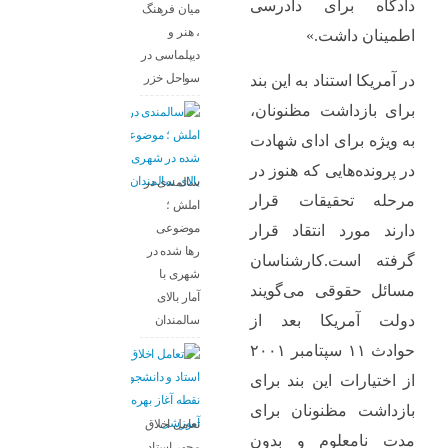
دادگاه برای دادرسی
میان فرهنگ
، هنر و
اطمینان داشت.»
دیپلماسی در
سواحل خزر
در آمریکا استناد به این بند
برای بازداشت مظنونان،
به ویژه برای ادای شهادت
در پرونده‌هایی که هنوز در
سالمندی در
مرحله تحقیقات قرار
املش ؛
موضوعی
دارند مورد انتقاد قرار
رها شده در
گرفته است.کارشناسان
شهری با
مسائل حقوقی می‌گویند
آمار بالای
دولت آمریکا بعد از
سالمندان
حوادث ۱۱ سپتامبر ۲۰۰۱
از اختیارات این بند برای
بازداشت مظنونان برای
تعامل اخلاق‌
مدت‌ نامعلوم و بدون
محور استاد