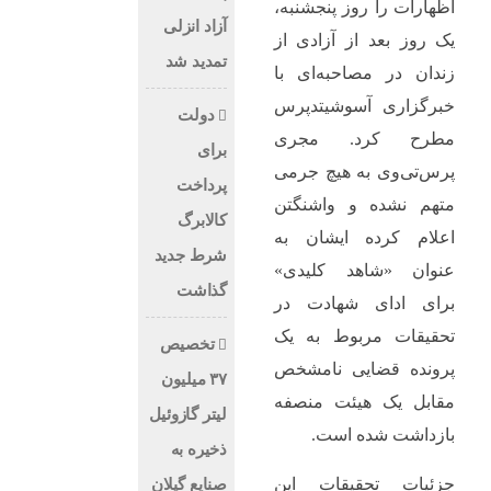
اظهارات را روز پنجشنبه،
آزاد انزلی
یک روز بعد از آزادی از
تمدید شد
زندان در مصاحبه‌ای با
خبرگزاری آسوشیتدپرس
دولت
مطرح کرد. مجری
برای
پرس‌تی‌وی به هیچ جرمی
پرداخت
متهم نشده و واشنگتن
کالابرگ
اعلام کرده ایشان به
شرط جدید
عنوان «شاهد کلیدی»
گذاشت
برای ادای شهادت در
تحقیقات مربوط به یک
تخصیص
پرونده قضایی نامشخص
۳۷ میلیون
مقابل یک هیئت منصفه
لیتر گازوئیل
بازداشت شده است.
ذخیره به
جزئیات تحقیقات این
صنایع گیلان