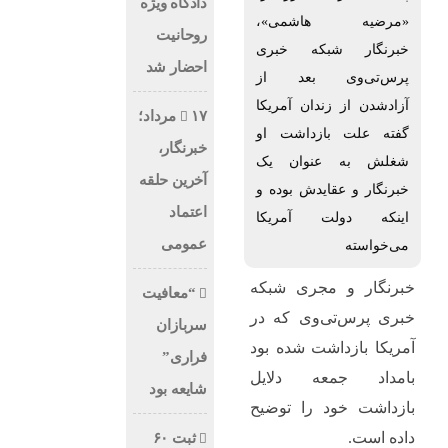
دادگاه ویژه
«مرضیه هاشمی»،
روحانیت
خبرنگار شبکه خبری
احضار شد
پرس‌تی‌وی بعد از
آزادشدن از زندان آمریکا
۱۷ مرداد؛
گفته علت بازداشت او
خبرنگار،
شغلش به عنوان یک
آخرین حلقه
خبرنگار و عقایدش بوده و
اعتماد
اینکه دولت آمریکا
عمومی
می‌خواسته
خبرنگار و مجری شبکه
“معافیت
خبری پرس‌تی‌وی که در
سربازان
آمریکا بازداشت شده بود
فراری”
بامداد جمعه دلایل
شایعه بود
بازداشت خود را توضیح
داده است.
ثبت ۶۰