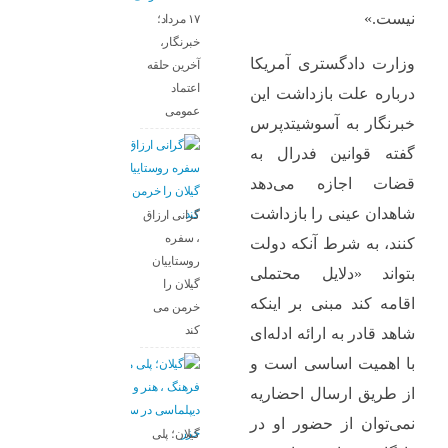
نیست.»
۱۷ مرداد؛
خبرنگار،
وزارت دادگستری آمریکا
آخرین حلقه
اعتماد
درباره علت بازداشت این
عمومی
خبرنگار به آسوشیتدپرس
گفته قوانین فدرال به
قضات اجازه می‌دهد
شاهدان عینی را بازداشت
گرانی ارزاق
، سفره
کنند، به شرط آنکه دولت
روستاییان
بتواند «دلایل محتملی
گیلان را
اقامه کند مبنی بر اینکه
خرمن می
کند
شاهد قادر به ارائه ادله‌ای
با اهمیت اساسی است و
از طریق ارسال احضاریه
نمی‌توان از حضور او در
گیلان؛ پلی