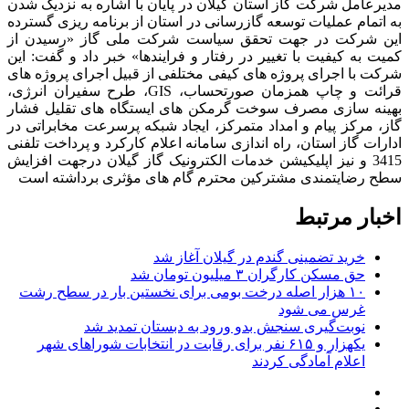
مدیرعامل شرکت گاز استان گیلان در پایان با اشاره به نزدیک شدن
به اتمام عملیات توسعه گازرسانی در استان از برنامه ریزی گسترده
این شرکت در جهت تحقق سیاست شرکت ملی گاز «رسیدن از
کمیت به کیفیت با تغییر در رفتار و فرایندها» خبر داد و گفت: این
شرکت با اجرای پروژه های کیفی مختلفی از قبیل اجرای پروژه های
قرائت و چاپ همزمان صورتحساب، GIS، طرح سفیران انرژی،
بهینه سازی مصرف سوخت گرمکن های ایستگاه های تقلیل فشار
گاز، مرکز پیام و امداد متمرکز، ایجاد شبکه پرسرعت مخابراتی در
ادارات گاز استان، راه اندازی سامانه اعلام کارکرد و پرداخت تلفنی
3415 و نیز اپلیکیشن خدمات الکترونیک گاز گیلان درجهت افزایش
سطح رضایتمندی مشترکین محترم گام های مؤثری برداشته است
اخبار مرتبط
خرید تضمینی گندم در گیلان آغاز شد
حق مسکن کارگران ۳ میلیون تومان شد
۱۰ هزار اصله درخت بومی برای نخستین بار در سطح رشت
غرس می شود
نوبت‌گیری سنجش بدو ورود به دبستان تمدید شد
یکهزار و ۶۱۵ نفر برای رقابت در انتخابات شوراهای شهر
اعلام آمادگی کردند