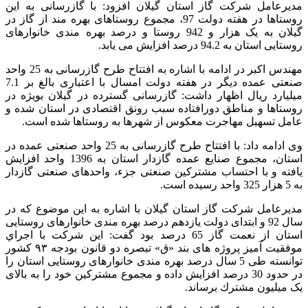
مدیرعامل شرکت گاز استان گیلان افزود: با گازرسانی به این
روستاها در هفته دولت 97، مجموع روستاهای بهره مند از گاز در
گیلان به یک هزار و 942 روستا و درصد بهره مندی خانوارهای
روستایی استان به 94.2 درصد افزایش می یابد.
مهندس اکبر در ادامه با اشاره به افتتاح طرح گازرسانی به 25 واحد
صنعتی عمده دیگر در هفته دولت امسال با اعتباری بالغ بر 7.1
میلیارد ریال اظهار داشت: گازرسانی گسترده در گیلان بویژه در
روستاها و مناطق دورافتاده سبب رونق اقتصادی در استان شده و
عامل تسهیل مهاجرت معکوس از شهرها به روستاها شده است.
وی ادامه داد: با افتتاح طرح گازرسانی به 25 واحد صنعتی عمده در
استان، مجموع صنایع عمده گازدار استان به 1396 واحد افزایش
یافته و با احتساب مشترکین صنعتی جزء، واحدهای صنعتی گازدار
به 5 هزار 325 واحد رسیده است.
مديرعامل شركت گاز استان گيلان با اشاره به اين موضوع كه در
سال 92 و ابتدای دولت یازدهم درصد بهره مندی خانوارهای روستایی
استان از نعمت گاز 65 درصد بود گفت: اين شركت با اجراي
موفقیت آمیز پروژه های بند «ق» تبصره دو قانون بودجه ۹۳ کشور
توانسته طی 5 سال درصد بهره مندی خانوارهای روستایی استان را
در حدود 30 درصد افزایش داده و مجموع مشتركين خود را به بالای
یک میلیون مشترك برساند.