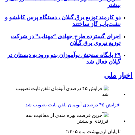
بیشتر
دو کارمند توزیع برق گیلان ، دستگاه پرس کابلشو و
نشت‌یاب گاز ساختند
اجرای گسترده طرح جهادی “مهتاب” در شرکت
توزیع نیروی برق گیلان
۲۹ پایگاه سنجش نوآموزان بدو ورود به دبستان در
گیلان فعال شد
اخبار ملی
افزایش ۴۵ درصدی آبونمان تلفن ثابت تصویب شد
تا پایان اردیبهشت ماه ۱۴۰۵؛