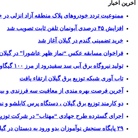
آخرین اخبار
ممنوعیت تردد خودروهای پلاک منطقه آزاد انزلی در خ
افزایش ۴۵ درصدی آبونمان تلفن ثابت تصویب شد
خرید تضمینی گندم در گیلان آغاز شد
فراخوان مسابقه عکس “نماز ظهر عاشورا” در گیلان
تولید نیروگاه برق‌ آبی سد سفیدرود از مرز ۱۰۰ گیگاوات‌ساعت عبور کرد
تاب آوری شبکه توزیع برق گیلان ارتقاء یافت
آخرین فرصت بهره مندی از معافیت سه فرزندی و بی
دو کارمند توزیع برق گیلان ، دستگاه پرس کابلشو و ن
اجرای گسترده طرح جهادی “مهتاب” در شرکت توزیع 
۲۹ پایگاه سنجش نوآموزان بدو ورود به دبستان در گیلان فعال شد