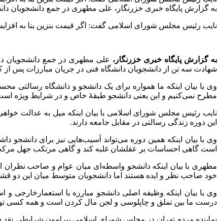
به گزارش پایگاه خبری خزرنگار، علی مطهری در جمع دانشجویان دانشگا
نایب رئیس مجلس شورای اسلامی گفت: اگر قیمت بنزین بنا به افزایش 
به گزارش پایگاه خبری خزرنگار،
علی مطهری در جمع دانشجویان دانشگ
شهادت سه تن از دانشجویان دانشگاه فنی در جریان مبارزات پس از کودتای 28 مرداد 32 و در شرایط خفقان به نوعی در
وی با بیان اینکه ما همواره برای یک دانشجو و دانشگاه رسالتی م
مطرح نمی‌کنیم و این یعنی دانشجو طبقهٔ خاص و در شرایط ویژه است
نایب رئیس مجلس شورای اسلامی با بیان اینکه میل به عدالت خواهی 
این دوره زندگی رسالتی در مقابل جامعه دارند.
وی با بیان اینکه همین دوره می‌تواند آسیب‌هایی نیز برای دانشجو 
است گاهی احساسات بر عقلشان غلبه کند و گاهی مرتکب جهل مرک
مطهری با بیان اینکه دانشجو واسطه‌ای میان عوام و صاحب نظران 
خود صاحب نظر و ایده هستند اما دانشجویان متوسط میان این دو قشر
وی با بیان اینکه وظیفه اصلی دانشجو مبارزه با استعمارخارجی و است
درست ما بین تملق و چاپلوسی و لجن مال کردن است و همه کسی توانای
نماینده مردم تهران در مجلس شورای اسلامی پیرامون شرایطی نقد 