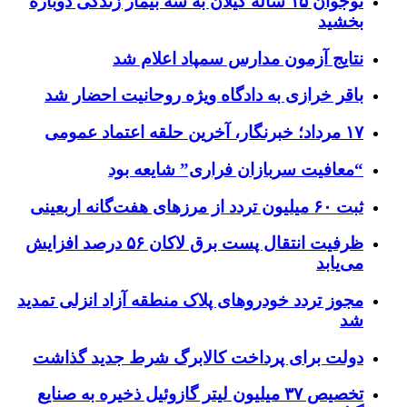
نوجوان ۱۵ ساله گیلان به سه بیمار زندگی دوباره
بخشید
نتایج آزمون مدارس سمپاد اعلام شد
باقر خرازی به دادگاه ویژه روحانیت احضار شد
۱۷ مرداد؛ خبرنگار، آخرین حلقه اعتماد عمومی
“معافیت سربازان فراری” شایعه بود
ثبت ۶۰ میلیون تردد از مرزهای هفت‌گانه اربعینی
ظرفیت انتقال پست برق لاکان ۵۶ درصد افزایش
می‌یابد
مجوز تردد خودروهای پلاک منطقه آزاد انزلی تمدید
شد
دولت برای پرداخت کالابرگ شرط جدید گذاشت
تخصیص ۳۷ میلیون لیتر گازوئیل ذخیره به صنایع