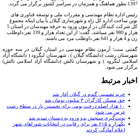
1397 بطور هماهنگ و همزمان در سراسر کشور برگزار می گردد.
رئیس اداره نظام مهندسی و مقررات ملی و توسعه فناوری های
نوین ساخت اداره کل راه و شهرسازی گیلان با بیان اینکه مجموع
کل شرکت کنندگان در آزمون ورود به حرفه مهندسان در استان 5
هزار و 980 نفر میباشد، گفت: از این تعداد هزار و 339 نفر داوطلب
زن و 4 هزار و 641 نفر داوطلب مرد می باشند.
گفتنی ست؛ آزمون نظام مهندسی در استان گیلان در سه حوزه
شهرستان رشت (دانشگاه گیلان ) ، شهرستان لنگرود ( دانشگاه آزاد
اسلامی لنگرود ) و شهرستان تالش (دانشگاه آزاد اسلامی تالش)
برگزار می شود.
اخبار مرتبط
خرید تضمینی گندم در گیلان آغاز شد
حق مسکن کارگران ۳ میلیون تومان شد
۱۰ هزار اصله درخت بومی برای نخستین بار در سطح رشت
غرس می شود
نوبت‌گیری سنجش بدو ورود به دبستان تمدید شد
یکهزار و ۶۱۵ نفر برای رقابت در انتخابات شوراهای شهر
اعلام آمادگی کردند