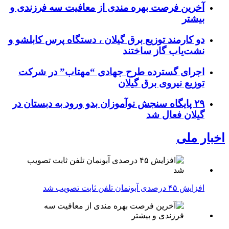
آخرین فرصت بهره مندی از معافیت سه فرزندی و
بیشتر
دو کارمند توزیع برق گیلان ، دستگاه پرس کابلشو و
نشت‌یاب گاز ساختند
اجرای گسترده طرح جهادی “مهتاب” در شرکت
توزیع نیروی برق گیلان
۲۹ پایگاه سنجش نوآموزان بدو ورود به دبستان در
گیلان فعال شد
اخبار ملی
افزایش ۴۵ درصدی آبونمان تلفن ثابت تصویب شد