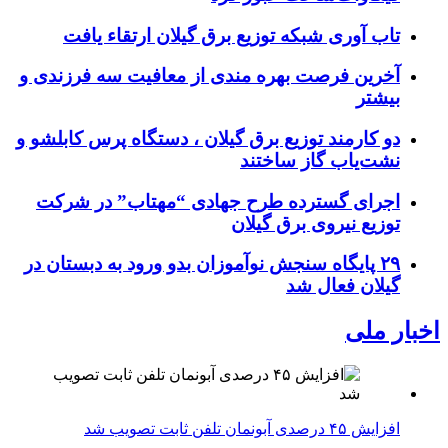
تاب آوری شبکه توزیع برق گیلان ارتقاء یافت
آخرین فرصت بهره مندی از معافیت سه فرزندی و
بیشتر
دو کارمند توزیع برق گیلان ، دستگاه پرس کابلشو و
نشت‌یاب گاز ساختند
اجرای گسترده طرح جهادی “مهتاب” در شرکت
توزیع نیروی برق گیلان
۲۹ پایگاه سنجش نوآموزان بدو ورود به دبستان در
گیلان فعال شد
اخبار ملی
افزایش ۴۵ درصدی آبونمان تلفن ثابت تصویب شد