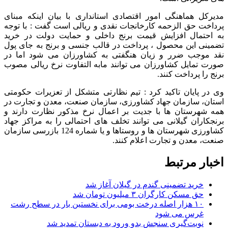
مدیرکل هماهنگی امور اقتصادی استانداری با بیان اینکه مبنای
پرداخت حق الزحمه کارخانجات نقدی و ریالی است گفت : با توجه
به احتمال افزایش قیمت برنج داخلی و حمایت دولت در خرید
تضمینی این محصول ، پرداخت در قالب جنسی و برنج به جای پول
نقد موجب ضرر و زیان هنگفتی به کشاورزان می شود اما در
صورت تمایل کشاورزان می توانند مابه التفاوت نرخ ریالی مصوب
برنج را پرداخت کنند.
وی در پایان تاکید کرد : تیم نظارتی متشکل از تعزیرات حکومتی
استان، سازمان جهاد کشاورزی، سازمان صنعت، معدن و تجارت در
همه شهرستان ها با جدیت بر اعمال نرخ مذکور نظارت دارند و
برنجکاران گیلانی می توانند تخلف های احتمالی را به مراکز جهاد
کشاورزی شهرستان ها و روستاها و یا شماره 124 بازرسی سازمان
صنعت، معدن و تجارت اعلام کنند.
اخبار مرتبط
خرید تضمینی گندم در گیلان آغاز شد
حق مسکن کارگران ۳ میلیون تومان شد
۱۰ هزار اصله درخت بومی برای نخستین بار در سطح رشت
غرس می شود
نوبت‌گیری سنجش بدو ورود به دبستان تمدید شد