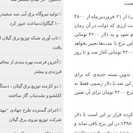
تولید نیروگاه برق‌ آبی سد سفیدرو
دلار مبادله‌ای (رسمی) از ۲۱ فروردین‌ماه از ۳۸۰۰
۱۰۰ گیگاوات‌ساعت عبور کرد
بق سیاست ارزی که دولت در آن زمان
به مرحله اجرا درآورد، تمامی واردات با این نرخ انجام شود و به دلار ۴۲۰۰ تومانی
تاب آوری شبکه توزیع برق گیلان ار
 نرخ تا مدت‌ها تغییر نخواهد
یافت
کرد، اما در فاصله گذشت ۴۰ روز، افزایش نرخ دلار ۴۲۰۰ تومانی آغاز شد و تا روز
آخرین فرصت بهره مندی از معاف
فرزندی و بیشتر
 تدوین بسته جدیدی که برای
 این شد تا دلار رسمی فقط به
دو کارمند توزیع برق گیلان ، دست
کالاهای اساسی و دارو اختصاص پیدا کرده و از این رو نرخ ۴۲۰۰ تومان برای آن تعیین
کابلشو و نشت‌یاب گاز ساختند
اجرای گسترده طرح جهادی “مهتا
ده قرار بر این است تا دلار
شرکت توزیع نیروی برق گیلان
۴۲۰۰ تومانی برای کالاهای تعیین شده تا فروردین ماه ۱۳۹۸ در این نرخ باقی بماند و
می‌شوند نیز تغییر قیمت نداشته