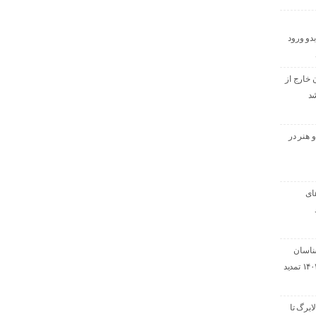
دو ورود
 خارج از
شد
 هنر در
ای
ناسان
رسمی دادگستری ۱۴۰۴ تمدید
ابرگ تا