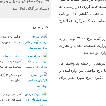
۲۹ پایگاه سنجش نوآموزان بدو ور
بسته جدید ارزی دلار رسمی که
دبستان در گیلان فعال شد
بانک مرکزی قیمت‌گذاری آن را به‌طور مستقیم انجام می‌دهد، با کاهش ۲۱۲ تومانی
و بنابر اعلام مقامات بانک مرکزی فعلا هیچ
اخبار ملی
افزایش ۴۵ درص
در سیاست جدید ارزی به غیر از کالاهای اساسی و دارو که با نرخ ۴۲۰۰ تومان وارد
تلفن ثابت تصویب ش
د وزارت صنعت، معدن و تجارت
ارد خواهند شد.
تا پایان اردیبهشت ماه ۰۵
آخرین فرصت بهره م
یرنفتی از جمله پتروشیمی‌ها،
معافیت سه فرزندی 
و با نرخ توافقی بین واردکننده و
 تاکنون نرخ مورد نظر برای
تومان شد
آغاز پیش فروش بلی
قطارهای ۱۱ تا ۳۰ بهمن