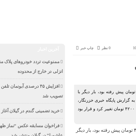
ی
سیاسی
اقتصادی
ورزشی
عکس
ویدئو
خزر
ویژه های خبری
ی
اخبار
اجتماعی
سیاسی
اقتصادی
ورزشی
عکس
0 نظر
چاپ خبر
آخرین اخبار
ممنوعیت تردد خودروهای پلاک من
انزلی در خارج از محدوده
افزایش ۴۵ درصدی آبونمان تلفن
 اجرایی شدن بسته جدید ارزی، دلار رسمی که تا ۴۴۰۰ تومان پیش رفته بود، بار دیگر با
تصویب شد
وز به ۴۲۰۰ تومان برگشت. به گزارش پایگاه خبری خزرنگار،
دلار مبادله‌ای (رسمی) از ۲۱ فروردین‌ماه از ۳۸۰۰ تومان به ۴۲۰۰ تومان تغییر کرد و قرار بود
خرید تضمینی گندم در گیلان آغاز
فراخوان مسابقه عکس “نماز ظه
با اجرایی شدن بسته جدید ارزی، دلار رسمی که تا ۴۴۰۰ تومان پیش رفته بود، بار دیگر
عاشورا” در گیلان منتشر شد