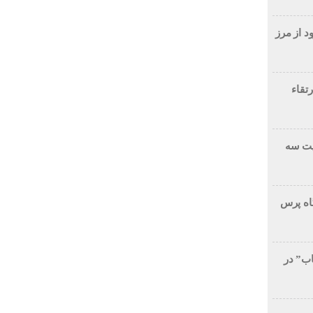
د از مرز
تقاء
یت سه
گاه پرس
ب” در