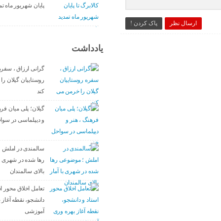
پایان شهریور ماه ت
ارسال نظر
پاک کردن !
یادداشت
گرانی ارزاق ، سفره
روستاییان گیلان را
کند
گیلان؛ پلی میان فره
و دیپلماسی در سوا
سالمندی در املش 
رها شده در شهری با
بالای سالمندان
تعامل اخلاق‌ محور ا
دانشجو، نقطه آغاز ب
آموزشی