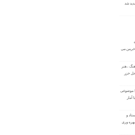
مدید شد
 خرمن می
نگ ، هنر
حل خزر
؛ موضوعی
 آمار
ستاد و
هره ‌وری