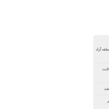
جمعه, ۱۶ مرداد , ۱۴۰۵
ویدئو
خزر
ویژه های خبری
طقه آزاد
 ثابت
 شد
ر