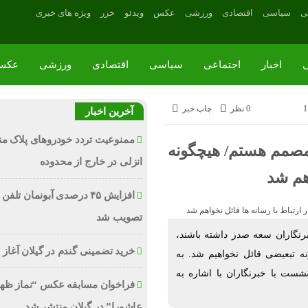
ی
سیاسی
اقتصادی
ورزشی
عکس
ویدئو
خزر
ویژه های خبری
ی
اخبار
اجتماعی
سیاسی
اقتصادی
ورزشی
عکس
0 نظر
چاپ خبر
آخرین اخبار
ممنوعیت تردد خودروهای پلاک من
 مصمم هستم/ هیچگونه
انزلی در خارج از محدوده
اهم شد
افزایش ۴۵ درصدی آبونمان تلفن
تصویب شد
 خبرنگاران سعه صدر داشته باشند،
خرید تضمینی گندم در گیلان آغاز
ه تبعیضی قائل نخواهیم شد. به
ست با خبرنگاران با اشاره به
فراخوان مسابقه عکس “نماز ظه
عاشورا” در گیلان منتشر شد