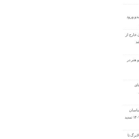
دو ورود
 خارج از
شد
 هنر در
ای
ناسان
رسمی دادگستری ۱۴۰۴ تمدید
ابرگ تا