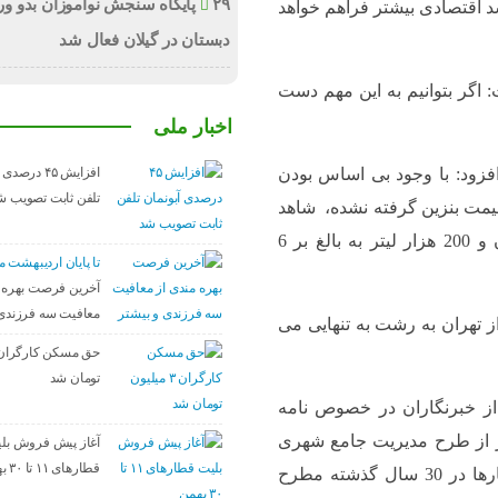
۲۹ پایگاه سنجش نوآموزان بدو ور
رشد اقتصادی بیشتر فراهم خواهد
دبستان در گیلان فعال شد
 اگر بتوانیم به این مهم دست
اخبار ملی
افزایش ۴۵ درص
افزود: با وجود بی اساس بودن
تلفن ثابت تصویب ش
قیمت بنزین گرفته نشده، شاهد
بودیم که مصرف بنزین در استان از روزانه 3 میلیون و 200 هزار لیتر به بالغ بر 6
تا پایان اردیبهشت ماه ۰۵
آخرین فرصت بهره م
معافیت سه فرزندی 
از تهران به رشت به تنهایی می
تومان شد
 از خبرنگاران در خصوص نامه
از طرح مدیریت جامع شهری
آغاز پیش فروش بلی
قطارهای ۱۱ تا ۳۰ بهمن
نیز گفت: تصمیم گیری در رابطه با این موضوع که بارها در 30 سال گذشته مطرح