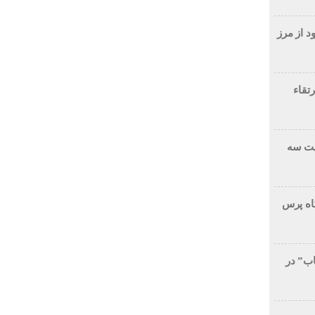
د از مرز
تقاء
یت سه
گاه پرس
ب” در