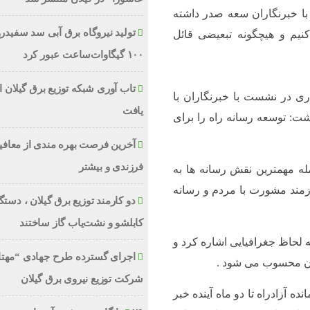
رد با خبرنگاران سعه صدر داشته
تولید نیروگاه برق‌ آبی سد سفیدرو
کنیم و هیچگونه تبعیضی قائل
۱۰۰ گیگاوات‌ساعت عبور کرد
تاب آوری شبکه توزیع برق گیلان ار
ی در نشست با خبرنگاران با
یافت
شت: توسعه رسانه راه را برای
آخرین فرصت بهره مندی از معاف
فرزندی و بیشتر
مله مهمترین نقش رسانه ها به
ازمند مشورت با مردم و رسانه
دو کارمند توزیع برق گیلان ، دست
کابلشو و نشت‌یاب گاز ساختند
 لحاظ جغرافیایی اشاره کرد و
اجرای گسترده طرح جهادی “مهتا
تان محسوب می شود .
شرکت توزیع نیروی برق گیلان
ت اجرایی 8 کیلومتر باقی مانده آزادراه تا دو ماه آینده خبر