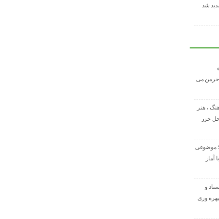
مدید شد
 خرمن می
نگ ، هنر
حل خزر
؛ موضوعی
 آمار
ستاد و
هره ‌وری