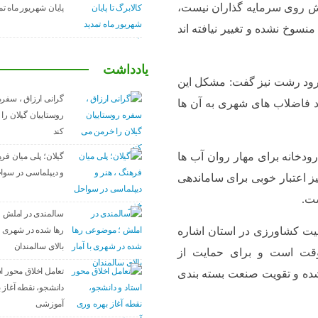
یش روی سرمایه گذاران نیست،
پایان شهریور ماه ت
منسوخ نشده و تغییر نیافته اند
یادداشت
رود رشت نیز گفت: مشکل این
گرانی ارزاق ، سفره
د فاضلاب های شهری به آن ها
روستاییان گیلان را
کند
دخانه برای مهار روان آب ها
گیلان؛ پلی میان فره
و دیپلماسی در سوا
ز اعتبار خوبی برای ساماندهی
ت.
سالمندی در املش 
رها شده در شهری با
عیت کشاورزی در استان اشاره
بالای سالمندان
قت است و برای حمایت از
تعامل اخلاق‌ محور ا
شده و تقویت صنعت بسته بندی
دانشجو، نقطه آغاز ب
آموزشی