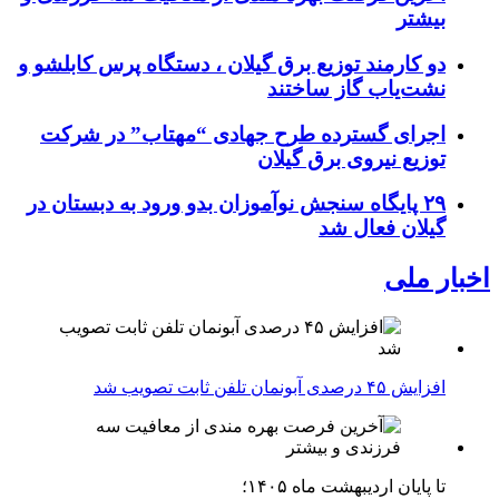
بیشتر
دو کارمند توزیع برق گیلان ، دستگاه پرس کابلشو و
نشت‌یاب گاز ساختند
اجرای گسترده طرح جهادی “مهتاب” در شرکت
توزیع نیروی برق گیلان
۲۹ پایگاه سنجش نوآموزان بدو ورود به دبستان در
گیلان فعال شد
اخبار ملی
افزایش ۴۵ درصدی آبونمان تلفن ثابت تصویب شد
تا پایان اردیبهشت ماه ۱۴۰۵؛