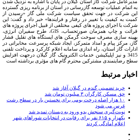
مدیرعامل شرکت گاز استان گیلان در پایان با اشاره به نزدیک شدن
به اتمام عملیات توسعه گازرسانی در استان از برنامه ریزی گسترده
این شرکت در جهت تحقق سیاست شرکت ملی گاز «رسیدن از
کمیت به کیفیت با تغییر در رفتار و فرایندها» خبر داد و گفت: این
شرکت با اجرای پروژه های کیفی مختلفی از قبیل اجرای پروژه های
قرائت و چاپ همزمان صورتحساب، GIS، طرح سفیران انرژی،
بهینه سازی مصرف سوخت گرمکن های ایستگاه های تقلیل فشار
گاز، مرکز پیام و امداد متمرکز، ایجاد شبکه پرسرعت مخابراتی در
ادارات گاز استان، راه اندازی سامانه اعلام کارکرد و پرداخت تلفنی
3415 و نیز اپلیکیشن خدمات الکترونیک گاز گیلان درجهت افزایش
سطح رضایتمندی مشترکین محترم گام های مؤثری برداشته است
اخبار مرتبط
خرید تضمینی گندم در گیلان آغاز شد
حق مسکن کارگران ۳ میلیون تومان شد
۱۰ هزار اصله درخت بومی برای نخستین بار در سطح رشت
غرس می شود
نوبت‌گیری سنجش بدو ورود به دبستان تمدید شد
یکهزار و ۶۱۵ نفر برای رقابت در انتخابات شوراهای شهر
اعلام آمادگی کردند