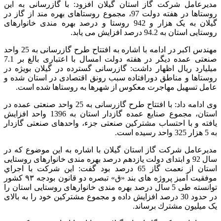
مدیرعامل شرکت گاز استان گیلان افزود: با گازرسانی به این
روستاها در هفته دولت 97، مجموع روستاهای بهره مند از گاز در
گیلان به یک هزار و 942 روستا و درصد بهره مندی خانوارهای
روستایی استان به 94.2 درصد افزایش می یابد.
مهندس اکبر در ادامه با اشاره به افتتاح طرح گازرسانی به 25 واحد
صنعتی عمده دیگر در هفته دولت امسال با اعتباری بالغ بر 7.1
میلیارد ریال اظهار داشت: گازرسانی گسترده در گیلان بویژه در
روستاها و مناطق دورافتاده سبب رونق اقتصادی در استان شده و
عامل تسهیل مهاجرت معکوس از شهرها به روستاها شده است.
وی ادامه داد: با افتتاح طرح گازرسانی به 25 واحد صنعتی عمده در
استان، مجموع صنایع عمده گازدار استان به 1396 واحد افزایش
یافته و با احتساب مشترکین صنعتی جزء، واحدهای صنعتی گازدار
به 5 هزار 325 واحد رسیده است.
مديرعامل شركت گاز استان گيلان با اشاره به اين موضوع كه در
سال 92 و ابتدای دولت یازدهم درصد بهره مندی خانوارهای روستایی
استان از نعمت گاز 65 درصد بود گفت: اين شركت با اجراي
موفقیت آمیز پروژه های بند «ق» تبصره دو قانون بودجه ۹۳ کشور
توانسته طی 5 سال درصد بهره مندی خانوارهای روستایی استان را
در حدود 30 درصد افزایش داده و مجموع مشتركين خود را به بالای
یک میلیون مشترك برساند.