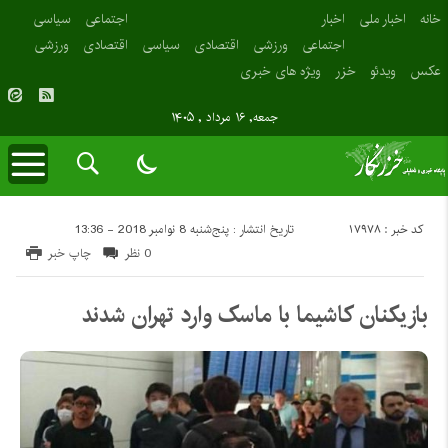
خانه
اخبار ملی
اخبار
اجتماعی
سیاسی
اجتماعی
ورزشی
اقتصادی
سیاسی
اقتصادی
ورزشی
عکس
ویدئو
خزر
ویژه های خبری
جمعه, ۱۶ مرداد , ۱۴۰۵
کد خبر : 17978
تاریخ انتشار : پنج‌شنبه 8 نوامبر 2018 - 13:36
0 نظر
چاپ خبر
بازیکنان کاشیما با ماسک وارد تهران شدند