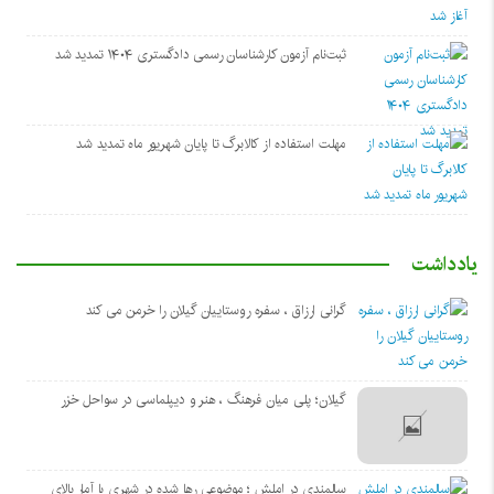
ثبت‌نام آزمون کارشناسان رسمی دادگستری ۱۴۰۴ تمدید شد
مهلت استفاده از کالابرگ تا پایان شهریور ماه تمدید شد
یادداشت
گرانی ارزاق ، سفره روستاییان گیلان را خرمن می کند
گیلان؛ پلی میان فرهنگ ، هنر و دیپلماسی در سواحل خزر
سالمندی در املش ؛ موضوعی رها شده در شهری با آمار بالای