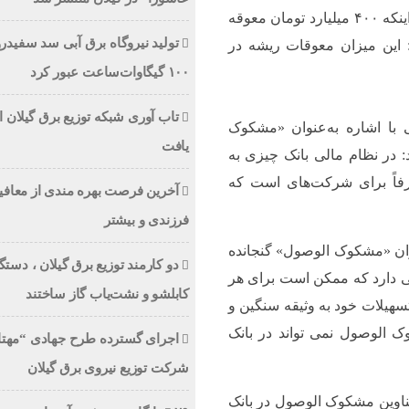
نماینده مردم رشت در مجلس شورای اسلامی با بیان اینکه ۴۰۰ میلیارد تومان معوقه
تولید نیروگاه برق‌ آبی سد سفیدرو
 این میزان معوقات ریشه در
۱۰۰ گیگاوات‌ساعت عبور کرد
تاب آوری شبکه توزیع برق گیلان ار
ا اشاره به‌عنوان «مشکوک
یافت
 در نظام مالی بانک چیزی به
رفاً برای شرکت‌های است که
آخرین فرصت بهره مندی از معاف
فرزندی و بیشتر
نوان «مشکوک الوصول» گنجانده
دو کارمند توزیع برق گیلان ، دست
ی دارد که ممکن است برای هر
کابلشو و نشت‌یاب گاز ساختند
 تسهیلات خود به وثیقه سنگین و
ک الوصول نمی تواند در بانک
اجرای گسترده طرح جهادی “مهتا
شرکت توزیع نیروی برق گیلان
اوین مشکوک الوصول در بانک