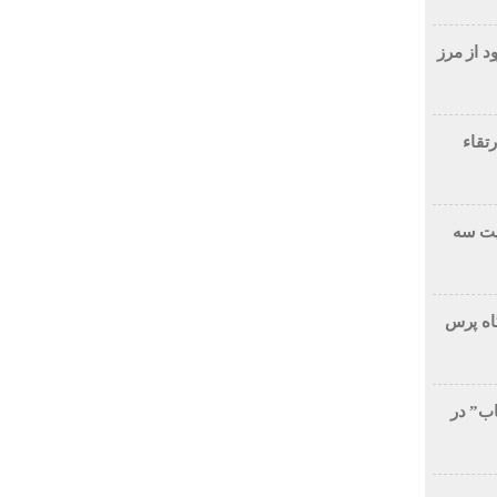
د از مرز
تقاء
یت سه
گاه پرس
ب” در