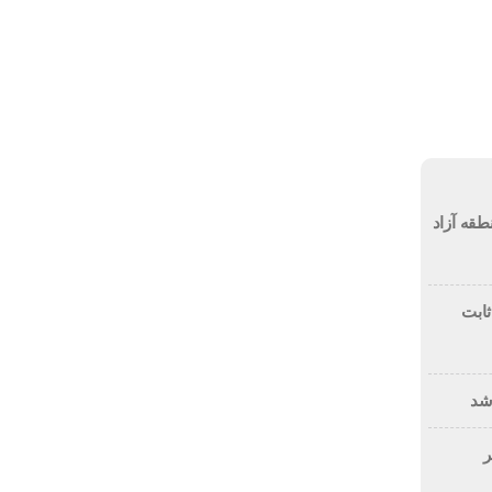
جمعه, ۱۶ مرداد , ۱۴۰۵
ویدئو
خزر
ویژه های خبری
طقه آزاد
 ثابت
 شد
ر