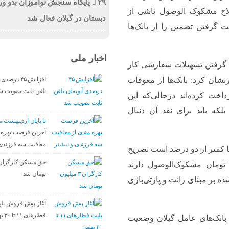
۲۹ پایگاه سنجش نوآموزان بدو ور
لاح مشکوک الوصول ناشی از
دبستان در گیلان فعال شد
 گرفتن تضمین را از بانک‌ها
اخبار ملی
که گرفتن تسهیلات سفارشی کار
افزایش ۴۵ درص
ان کرد: بانک‌ها از معوقات
تلفن ثابت تصویب ش
خت کرده‌اند درحالی‌که این
لکه باید برای نقد آن دنبال
تا پایان اردیبهشت ماه ۰۵
آخرین فرصت بهره م
معافیت سه فرزندی 
ا کمتر از دو درصد است تصریح
‌ها اعلام کرده‌اند تا ۴۰۰ میلیارد تومان مشکوک‌الوصول دارند
تومان شد
ه بر مبنای رانت و پارتی‌بازی
آغاز پیش فروش بلی
قطارهای ۱۱ تا ۳۰ بهمن
بانک‌های عامل گیلان وضعیت