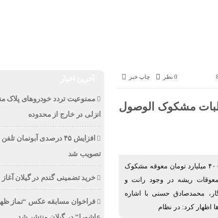
ی
سیاسی
اقتصادی
ورزشی
عکس
ویدئو
خزر
ویژه های خبری
ی
اخبار
اجتماعی
سیاسی
اقتصادی
ورزشی
عکس
0 نظر
چاپ خبر
آخرین اخبار
ممنوعیت تردد خودروهای پلاک من
د تومان مطالبات مشکوک الوصول
انزلی در خارج از محدوده
افزایش ۴۵ درصدی آبونمان تلفن
تصویب شد
نماینده مردم رشت در مجلس شورای اسلامی با بیان اینکه ۴۰۰ میلیارد تومان معوقه مشکوک
خرید تضمینی گندم در گیلان آغاز
 معوقات ریشه در وجود رانت و
نگار، محمدصادق حسنی با اشاره
فراخوان مسابقه عکس “نماز ظه
اظهار کرد: در نظام
عاشورا” در گیلان منتشر شد