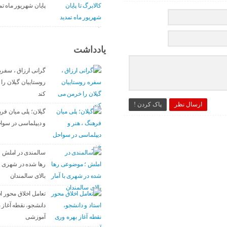
پایان شهریور ماه ت
یادداشت
گرانی ارزاق ، سفره
روستاییان گیلان را
کند
ارسال نظر
پاک کردن !
گیلان؛ پلی میان فره
و دیپلماسی در سوا
سالمندی در املش 
رها شده در شهری با
بالای سالمندان
تعامل اخلاق‌ محور ا
دانشجو، نقطه آغاز ب
آموزشی