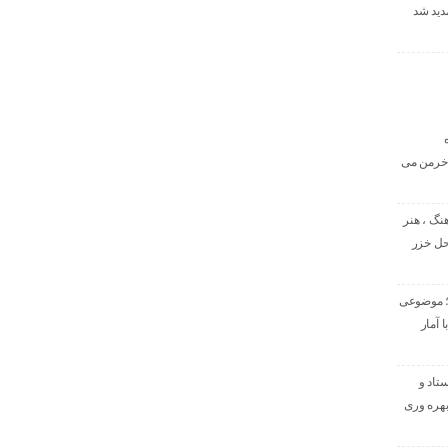
مدید شد
 خرمن می
نگ ، هنر
حل خزر
؛ موضوعی
 آمار
ستاد و
هره ‌وری