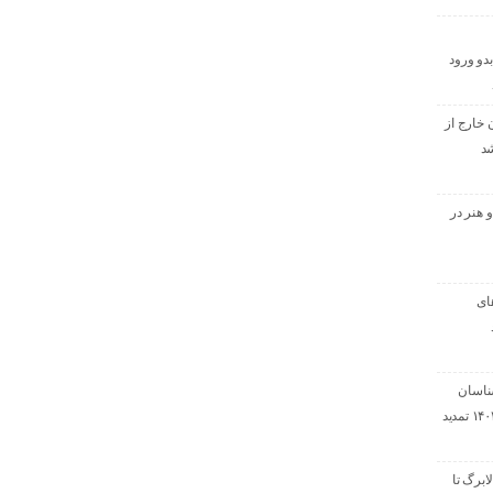
دو ورود
 خارج از
شد
 هنر در
ای
ناسان
رسمی دادگستری ۱۴۰۴ تمدید
ابرگ تا