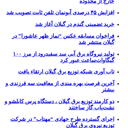
خارج از محدوده
افزایش ۴۵ درصدی آبونمان تلفن ثابت تصویب شد
خرید تضمینی گندم در گیلان آغاز شد
فراخوان مسابقه عکس “نماز ظهر عاشورا” در
گیلان منتشر شد
تولید نیروگاه برق‌ آبی سد سفیدرود از مرز ۱۰۰
گیگاوات‌ساعت عبور کرد
تاب آوری شبکه توزیع برق گیلان ارتقاء یافت
آخرین فرصت بهره مندی از معافیت سه فرزندی و
بیشتر
دو کارمند توزیع برق گیلان ، دستگاه پرس کابلشو و
نشت‌یاب گاز ساختند
اجرای گسترده طرح جهادی “مهتاب” در شرکت
توزیع نیروی برق گیلان