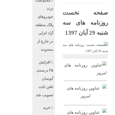
ممنوعیت
تردد
صفحه نخست
خودروهای
روزنامه های سه
پلاک منطقه
شنبه 29 آبان 1397
آزاد انزلی
در خارج از
محدوده
افزایش
۴۵ درصدی
آبونمان
تلفن ثابت
تصویب شد
خرید