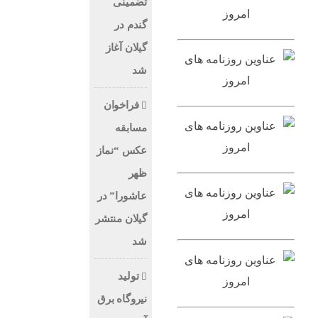
تضمینی
گندم در
گیلان آغاز
شد
فراخوان
مسابقه
عکس “نماز
ظهر
عاشورا” در
گیلان منتشر
شد
تولید
نیروگاه برق‌