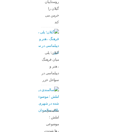
روستاییان
گیلان را
خرمن می
کند
گیلان؛ پلی
میان فرهنگ
، هنر و
دیپلماسی در
سواحل خزر
سالمندی در
املش ؛
موضوعی
رها شده در