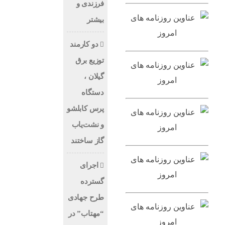
فرزندی و
بیشتر
دو کارمند
توزیع برق
گیلان ،
دستگاه
پرس کابلشو
و نشت‌یاب
گاز ساختند
اجرای
گسترده
طرح جهادی
“مهتاب” در