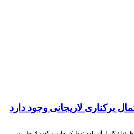
ل برکناری لاریجانی وجود دارد
 لوایح FATF به مجمع مصلحت نظام آن‌هم بدون اعلام نظر نمایندگان از آئین‌نامه عدول کرده است، گفت:‌ لاریجانی در