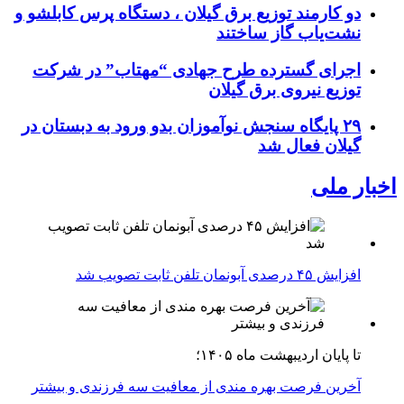
دو کارمند توزیع برق گیلان ، دستگاه پرس کابلشو و
نشت‌یاب گاز ساختند
اجرای گسترده طرح جهادی “مهتاب” در شرکت
توزیع نیروی برق گیلان
۲۹ پایگاه سنجش نوآموزان بدو ورود به دبستان در
گیلان فعال شد
اخبار ملی
افزایش ۴۵ درصدی آبونمان تلفن ثابت تصویب شد
تا پایان اردیبهشت ماه ۱۴۰۵؛
آخرین فرصت بهره مندی از معافیت سه فرزندی و بیشتر