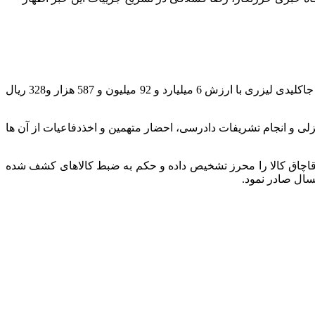
شده بود، مقادیر زیادی کالای قاچاق جاسازی شده شامل توپ اسفنجی و پلاستیکی ، طناب ورزشی ، تفنگ آب پاش، ساعت بچه گانه و ست جاکلیدی لیزری با ارزش 6 میلیارد و 92 میلیون و 587 هزار و328 ریال
لی و انجام تشریفات دادرسی، احضار متهمین و اخذدفاعیات از آن ها
ر قاچاق کالا را محرز تشخیص داده و حکم به ضبط کالاهای کشف شده