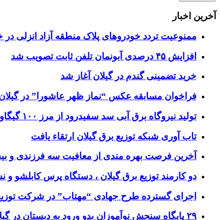
آخرین اخبار
ممنوعیت تردد خودروهای پلاک منطقه آزاد انزلی در خ
افزایش ۴۵ درصدی آبونمان تلفن ثابت تصویب شد
خرید تضمینی گندم در گیلان آغاز شد
فراخوان مسابقه عکس “نماز ظهر عاشورا” در گیلان
تولید نیروگاه برق‌ آبی سد سفیدرود از مرز ۱۰۰ گیگاوات‌ساعت عبور کرد
تاب آوری شبکه توزیع برق گیلان ارتقاء یافت
آخرین فرصت بهره مندی از معافیت سه فرزندی و بی
دو کارمند توزیع برق گیلان ، دستگاه پرس کابلشو و ن
اجرای گسترده طرح جهادی “مهتاب” در شرکت توزیع 
۲۹ پایگاه سنجش نوآموزان بدو ورود به دبستان در گیلان فعال شد