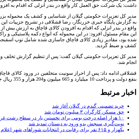
داشت: یک شرکت حق العمل کار واقع در بندر انزلی که اقدام به افز
مدیر کل تعزیرات حکومتی گیلان از شناسایی و کشف یک محموله بزرگ قاچاق به ارزش 6 میلیارد ریا
به گزارش پایگاه خبری خزرنگار، رضا قشلاقی در تشریح جزییات این
واقع در بندر انزلی که اقدام به افزودن کالای قاچاق به ارزش بیش از 6 میلیارد ریال دریک محموله قانونی کرده بود شناسایی و بدام افتاد.
این مقام مسئول افزود: در این محموله که انواع دکمه پلاستیکی و راکت بدمینتون باارزش 5/1 م
کشف و ضبط گردید.
مدیر کل تعزیرات حکومتی گیلان گفت: پس از تنظیم گزارش تخلف و ارس
انجام شد.
قشلاقی ادامه داد: پس از احراز سونیت متخلفین در ورود کالای قاچ
بنفع دولت و پرداخت 10 میلیارد و 665 میلیون و204 هزار و 355 ریال جزای نقدی در حق دولت و همچنین ممانعت از فعالیت شرکت بمدت یکسال صادر نمود.
اخبار مرتبط
خرید تضمینی گندم در گیلان آغاز شد
حق مسکن کارگران ۳ میلیون تومان شد
۱۰ هزار اصله درخت بومی برای نخستین بار در سطح رشت غرس می شود
نوبت‌گیری سنجش بدو ورود به دبستان تمدید شد
یکهزار و ۶۱۵ نفر برای رقابت در انتخابات شوراهای شهر اعلام آمادگی کردند