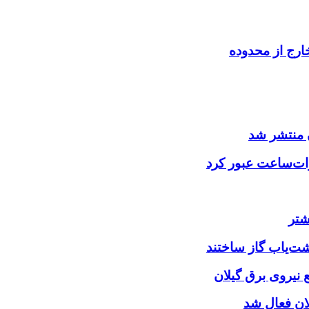
ارج از محدوده
 منتشر شد
شتر
شت‌یاب گاز ساختند
نیروی برق گیلان