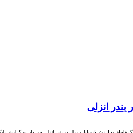
مدیر کل تعزیرات حکومتی گیلان از شناسایی و کشف یک محموله بزرگ قاچاق به ارزش 6 می