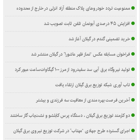
ممنوعیت تردد خودروهای پلاک منطقه آزاد انزلی در خارج از محدوده
افزایش ۴۵ درصدی آبونمان تلفن ثابت تصویب شد
خرید تضمینی گندم در گیلان آغاز شد
فراخوان مسابقه عکس “نماز ظهر عاشورا” در گیلان منتشر شد
تولید نیروگاه برق‌ آبی سد سفیدرود از مرز ۱۰۰ گیگاوات‌ساعت عبور کرد
تاب آوری شبکه توزیع برق گیلان ارتقاء یافت
آخرین فرصت بهره مندی از معافیت سه فرزندی و بیشتر
دو کارمند توزیع برق گیلان ، دستگاه پرس کابلشو و نشت‌یاب گاز ساختند
اجرای گسترده طرح جهادی “مهتاب” در شرکت توزیع نیروی برق گیلان