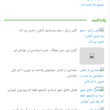
یادداشت
گرانی ارزاق ، سفره روستاییان گیلان را خرمن می کند
گیلان؛ پلی میان فرهنگ ، هنر و دیپلماسی در سواحل خزر
سالمندی در املش ؛ موضوعی رها شده در شهری با آمار بالای
سالمندان
تعامل اخلاق‌ محور استاد و دانشجو، نقطه آغاز بهره ‌وری آموزشی
تلفیق نقش خانوادگی و اجتماعی ، رسالت بزرگ زنان کارمند