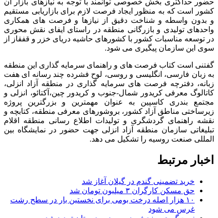
حضور حداکثری بخش خصوصی توانمند با توجه به نیازهای بازار آن
کشور است که به منظور ایجاد فرصت لازم برای بازاریابی مستقیم
و بدون واسطه و شناخت دقیق از نیازها و فرصت های همکاری
واحدهای تولیدی و بازرگانی منطقه در راستای ایفای نقش محوری
در توسعه مناسبات کشور با کشورهای حاشیه دریای خزر و قفقاز از
سوی این سازمان پیگیری می شود.
گفتنی است کتاب فرصت های و راهنمای سرمایه گذاری این منطقه
به زبان فارسی، انگلیسی و روسی، لوح فشرده چند رسانه ای هفت
زبانه، دفترچه فرصت های سرمایه گذاری در منطقه آزاد انزلی،
کاتالوگ معرفی کریدور شمال-جنوب و کریدور چین،آکتائو، انزلی و
مجتمع بندری کاسپین به عنوان مهمترین و بزرگترین پروژه
زیرساختی مناطق آزاد کشور، بروشورهای معرفی منطقه، کتابچه و
نقشه راهنمای گردشگری و تولیدات اطلاع رسانی منطقه اقلام
تبلیغاتی سازمان منطقه آزاد انزلی جهت حضور در نمایشگاه بین
المللی صنعت روسیه را تشکیل می دهد.
اخبار مرتبط
خرید تضمینی گندم در گیلان آغاز شد
حق مسکن کارگران ۳ میلیون تومان شد
۱۰ هزار اصله درخت بومی برای نخستین بار در سطح رشت
غرس می شود