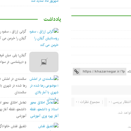
یادداشت
گرانی ارزاق ، سفره ر
گیلان را خرمن می ک
گیلان؛ پلی میان فره
و دیپلماسی در سوا
اه
سالمندی در املش ؛
رها شده در شهری با آ
سالمندان
انتظار بررسی : 0
مجموع نظرات : 0
تعامل اخلاق‌ محور ا
دانشجو، نقطه آغاز به
واهد شد.
آموزشی
تلفیق نقش خانوادگ
د.