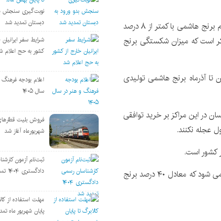
نوبت‌گیری سنجش بد
دبستان تمدید شد
علیرضا شعبان نژاد افزود : قیمت خرید توافقی هر کیلوگرم برنج هاشمی با کمتر از ۸ درصد
لازم به ذکر است که میزان شکستگی برنج
شرایط سفر ایرانیان خ
کشور به حج اعلام ش
 گیلان تا آذرماه برنج هاشمی تولیدی
اعلام بودجه فرهنگ و
سال ۱۴۰۵
سان در این مراکز بر خرید توافقی
فروش بلیت قطارها
 عجله نکنند.
شهریورماه آغاز شد
ثبت‌نام آزمون کارشن
دادگستری ۱۴۰۴ تمدید شد
سالانه حدود ۷۵۰ هزار تن برنج سفید در این استان تولید می شود که معادل ۴۰ درصد برنج
مهلت استفاده از کالا
پایان شهریور ماه تم