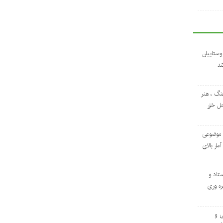
وستاییان
ند
نگ ، هنر
حل خزر
 موضوعی
مار بالای
ستاد و
ره ‌وری
ی و