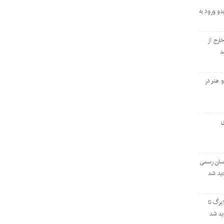
و ورود به
ارج از
د
 هنر در
ی
اسان رسمی
برگ تا
دید شد