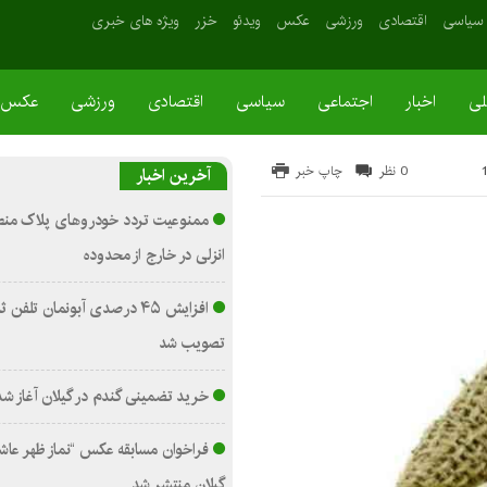
سیاسی
اقتصادی
ورزشی
عکس
ویدئو
خزر
ویژه های خبری
لی
اخبار
اجتماعی
سیاسی
اقتصادی
ورزشی
عکس
0 نظر
چاپ خبر
آخرین اخبار
ممنوعیت تردد خودروهای پلاک منطقه
انزلی در خارج از محدوده
افزایش ۴۵ درصدی آبونمان تلفن 
تصویب شد
خرید تضمینی گندم در گیلان آغاز شد
فراخوان مسابقه عکس “نماز ظهر عاشو
گیلان منتشر شد