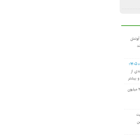
دی آبونمان
د
۱؛
دی از
و بیشتر
حق مسکن کارگران ۳ میلیون
ت‌