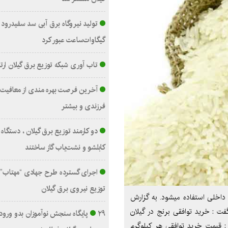
گیگاوات‌ساعت عبور کرد
تاب آوری شبکه توزیع برق گیلان ارت
آخرین فرصت بهره مندی از معافیت 
فرزندی و بیشتر
دو کارمند توزیع برق گیلان ، دستگا
کابلشو و نشت‌یاب گاز ساختند
اجرای گسترده طرح جهادی “مهتاب”
توزیع نیروی برق گیلان
 داخلی استفاده میشود. به گزارش
ت : خرید توافقی برنج در گیلان
۲۹ پایگاه سنجش نوآموزان بدو ورود 
افزود : قیمت خرید توافقی هر کیلوگرم