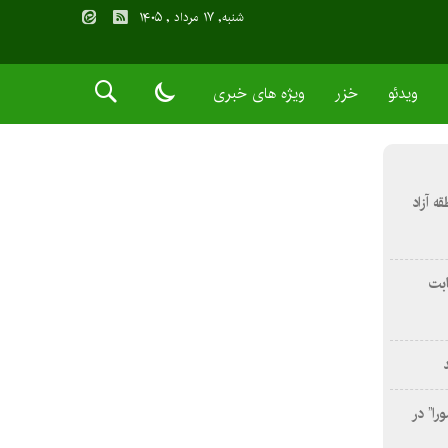
شنبه, ۱۷ مرداد , ۱۴۰۵
ویدئو
خزر
ویژه های خبری
 آزاد
ثابت
را” در