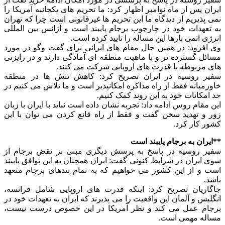
ایران پس از ماه نوامبر اظهار کرد: ما تحریم های یکجانبه آمریکا را
نمی پذیریم از دیدگاه ما این تحریم ها غیرقانونی است چرا که تهران
به تعهدات خود در چارچوب برجام پایبند است و آژانس بین المللی
انرژی اتمی بارها این مساله را تایید کرده است.
وی افزود: در همین حال مقام های ایرانی برای گفت وگو در مورد
مسائل گسترده تر و با ماهیت منطقه ای آمادگی دارند و در رایزنی
های مربوطه با قدرت های اروپایی شرکت می کنند.
سفیر روسیه در ایران تصریح کرد: کاهش تنش ها در منطقه
خاورمیانه فقط از راه مذاکره امکانپذیر است و ما تلاش می کنیم در
حد امکانات خود به این روند کمک کنیم.
این مقام روس ادامه داد: تجربه نشان داده است نباید با ایران با زبان
زور و تهدید سخن گفت و فقط از راه قانع کردن می توان با این
کشور کار کرد.
**ایران به برجام پایبند است
سفیر روسیه در پاسخ به پرسش دیگری مبنی بر نقض برجام از
سوی ایران در شرایط کنونی گفت: ایران همچنان به این توافق پایبند
است و از این کشور می خواهیم که به تمام بندهای برجام متعهد
باشد.
جاگاریان تصریح کرد: اینکه قدرت های اروپایی شامل فرانسه،
انگلیس و آلمان این واقعیت را می پذیرند که ایران به تعهدات خود در
برجام عمل می کند و نظر آمریکا در این خصوص درست نیست،
مساله مهمی است.