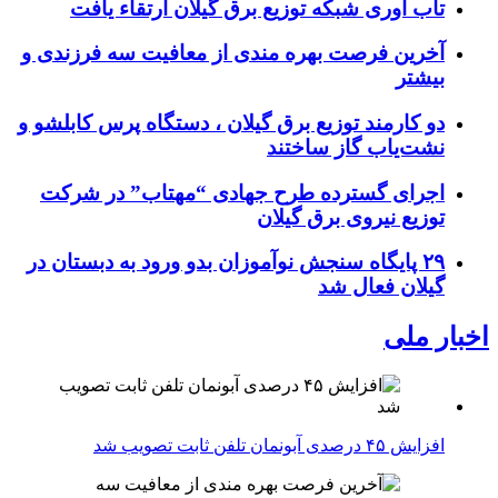
تاب آوری شبکه توزیع برق گیلان ارتقاء یافت
آخرین فرصت بهره مندی از معافیت سه فرزندی و
بیشتر
دو کارمند توزیع برق گیلان ، دستگاه پرس کابلشو و
نشت‌یاب گاز ساختند
اجرای گسترده طرح جهادی “مهتاب” در شرکت
توزیع نیروی برق گیلان
۲۹ پایگاه سنجش نوآموزان بدو ورود به دبستان در
گیلان فعال شد
اخبار ملی
افزایش ۴۵ درصدی آبونمان تلفن ثابت تصویب شد