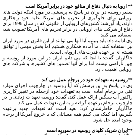
** اروپا به دنبال دفاع از منافع خود در برابر آمریکا است
سفیر روسیه در ایران در پاسخ به پرسشی در مورد اینکه دولت های
اروپایی برای جلوگیری از تحریم های آمریکا علیه خود راهکاری
دارند، یاد آورشد: کشورهای اروپایی از قانونی که در سال 1996 برای
دفاع از شرکت های اروپایی در برابر تحریم های آمریکا تصویب شد،
استفاده می کنند.
وی ادامه داد: باید ببینیم آیا آنها می توانند از این قانون در مورد ایران
نیز استفاده کنند، ما آماده همکاری هستیم اما بخش مهمی از توافق
هسته ای بر عهده قدرت های اروپایی است.
جاگاریان گفت: تا آنجا که می دانم ایران در این مورد از روسیه و
چین ناراضی نیست اما برای آنها تضمین های کشورها و شرکت های
اروپایی اهمیت دارد.
**روسیه به تعهدات خود در برجام عمل می کند
وی در پاسخ به این پرسش که آیا روسیه در چارچوب اجرای موارد
فنی در برجام آماده است به تعهدات خود ازجمله در تغییر کاربری
راکتور آب سنگین اراک عمل کند، گفت: روسیه تعهدات زیادی را در
چارچوب برجام برعهده گرفته و به این تعهدات عمل می کند.
جاگاریان خاطرنشان کرد: بعید است که تعهدات جدید برعهده
بگیریم، اما کمک می کنیم همه مسائلی که با خروج آمریکا از برجام
بوجود آمده حل شود.
**ایران شریک کلیدی روسیه در سوریه است