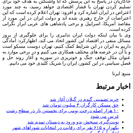
جاگاریان در پاسخ به این پرسش که آیا واشنگتن به هدف خود برای
تسلیم کردن تهران با فشار اقتصادی خواهد رسید، به چند مورد
اعتراض در ایران اشاره کرد و افزود: تهران اعلام کرده است که این
اعتراضات از خارج رهبری شده اند و دولت ایران در این مورد از
مقاصد آمریکا، اسراییل و برخی پادشاهی های عربی ابراز نگرانی
کرده است.
وی با بیان اینکه دولت ایران تدابیری را برای جلوگیری از بروز
مسائل منفی در اقتصاد این کشور اتخاذ می کند، اظهارکرد: آمادگی
داریم به ایران در این شرایط کمک کنیم، تهران دوست مسکو است
و با آن در عرصه های مختلف همکاری می کنیم و در برخی موارد به
عنوان مثال توقف جنگ و خونریزی در سوریه و آغاز روند حل و
فصل سیاسی در این کشور، ایران را شریک کلیدی خود می دانیم.
منبع: ایرنا
اخبار مرتبط
خرید تضمینی گندم در گیلان آغاز شد
حق مسکن کارگران ۳ میلیون تومان شد
۱۰ هزار اصله درخت بومی برای نخستین بار در سطح رشت
غرس می شود
نوبت‌گیری سنجش بدو ورود به دبستان تمدید شد
یکهزار و ۶۱۵ نفر برای رقابت در انتخابات شوراهای شهر