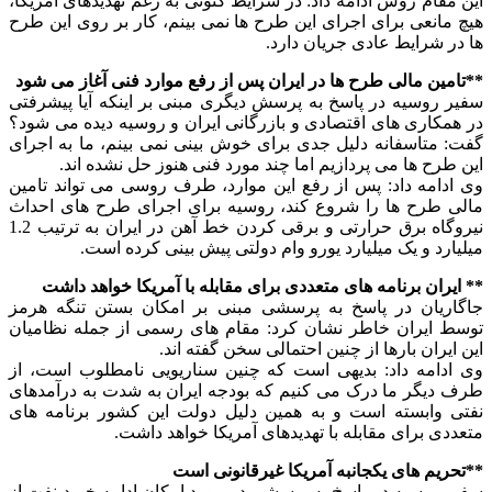
این مقام روس ادامه داد: در شرایط کنونی به رغم تهدیدهای آمریکا،
هیچ مانعی برای اجرای این طرح ها نمی بینم، کار بر روی این طرح
ها در شرایط عادی جریان دارد.
**تامین مالی طرح ها در ایران پس از رفع موارد فنی آغاز می شود
سفیر روسیه در پاسخ به پرسش دیگری مبنی بر اینکه آیا پیشرفتی
در همکاری های اقتصادی و بازرگانی ایران و روسیه دیده می شود؟
گفت: متاسفانه دلیل جدی برای خوش بینی نمی بینم، ما به اجرای
این طرح ها می پردازیم اما چند مورد فنی هنوز حل نشده اند.
وی ادامه داد: پس از رفع این موارد، طرف روسی می تواند تامین
مالی طرح ها را شروع کند، روسیه برای اجرای طرح های احداث
نیروگاه برق حرارتی و برقی کردن خط آهن در ایران به ترتیب 1.2
میلیارد و یک میلیارد یورو وام دولتی پیش بینی کرده است.
** ایران برنامه های متعددی برای مقابله با آمریکا خواهد داشت
جاگاریان در پاسخ به پرسشی مبنی بر امکان بستن تنگه هرمز
توسط ایران خاطر نشان کرد: مقام های رسمی از جمله نظامیان
این ایران بارها از چنین احتمالی سخن گفته اند.
وی ادامه داد: بدیهی است که چنین سناریویی نامطلوب است، از
طرف دیگر ما درک می کنیم که بودجه ایران به شدت به درآمدهای
نفتی وابسته است و به همین دلیل دولت این کشور برنامه های
متعددی برای مقابله با تهدیدهای آمریکا خواهد داشت.
**تحریم های یکجانبه آمریکا غیرقانونی است
سفیر روسیه در پاسخ به پرسشی در مورد امکان ادامه خرید نفت از