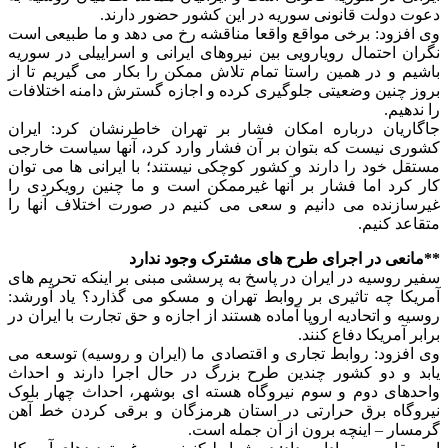
دعوت دولت قانونی سوریه در این کشور حضور دارند.
وی افزود: برخی مواقع واقعا مناقشه رخ می دهد و ما طبیعی است
نگران احتمال رویارویی بین نیروهای ایرانی و اسراییلی در سوریه
باشیم و در همین راستا تمام تلاش ممکن را بکار می گیریم تا از
بروز چنین وضعیتی جلوگیری کرده و اجازه گسترش دامنه اختلافات
را ندهیم.
جاگاریان درباره امکان فشار بر تهران خاطرنشان کرد: ایران
کشوری نیست که بتوان بر آن فشار وارد کرد، آنها سیاست خارجی
مستقل خود را دارند و کشور کوچکی نیستند؛ با ایرانی ها می توان
کار کرد اما فشار بر آنها غیرممکن است و ما چنین رویکردی را
غیرسازنده می دانیم و سعی می کنیم در صورت اختلاف آنها را
متقاعد کنیم.
**مانعی در اجرای طرح های مشترک وجود ندارد
سفیر روسیه در ایران در پاسخ به پرسشی مبنی بر اینکه تحریم های
آمریکا چه تاثیری بر روابط تهران و مسکو می گذارد؟ یاد آورشد:
روسیه و اتحادیه اروپا آماده هستند از اجازه و حق تجارت با ایران در
برابر آمریکا دفاع کنند.
وی افزود: روابط تجاری و اقتصادی ما (ایران و روسیه) توسعه می
یابد و دو کشور چندین طرح بزرگ در حال اجرا دارند و احداث
واحدهای دوم و سوم نیروگاه هسته ای بوشهر، احداث چهار بلوک
نیروگاه برق حرارتی در استان هرمزگان و برقی کردن خط آهن
گرمسار – اینچه برون از آن جمله است.