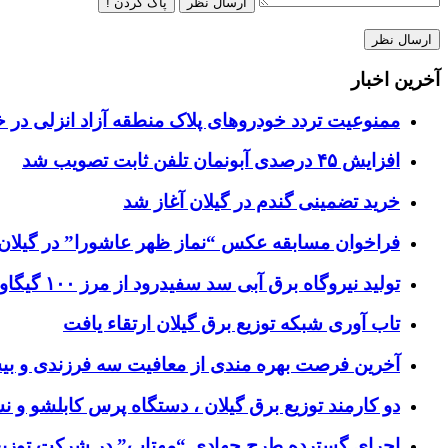
ارسال نظر
پاک کردن !
آخرین اخبار
ممنوعیت تردد خودروهای پلاک منطقه آزاد انزلی در خ
افزایش ۴۵ درصدی آبونمان تلفن ثابت تصویب شد
خرید تضمینی گندم در گیلان آغاز شد
فراخوان مسابقه عکس “نماز ظهر عاشورا” در گیلان
تولید نیروگاه برق‌ آبی سد سفیدرود از مرز ۱۰۰ گیگاوات‌ساعت عبور کرد
تاب آوری شبکه توزیع برق گیلان ارتقاء یافت
آخرین فرصت بهره مندی از معافیت سه فرزندی و بی
دو کارمند توزیع برق گیلان ، دستگاه پرس کابلشو و ن
اجرای گسترده طرح جهادی “مهتاب” در شرکت توزیع 