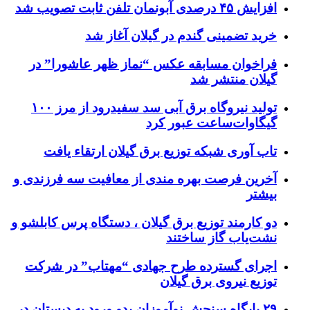
افزایش ۴۵ درصدی آبونمان تلفن ثابت تصویب شد
خرید تضمینی گندم در گیلان آغاز شد
فراخوان مسابقه عکس “نماز ظهر عاشورا” در
گیلان منتشر شد
تولید نیروگاه برق‌ آبی سد سفیدرود از مرز ۱۰۰
گیگاوات‌ساعت عبور کرد
تاب آوری شبکه توزیع برق گیلان ارتقاء یافت
آخرین فرصت بهره مندی از معافیت سه فرزندی و
بیشتر
دو کارمند توزیع برق گیلان ، دستگاه پرس کابلشو و
نشت‌یاب گاز ساختند
اجرای گسترده طرح جهادی “مهتاب” در شرکت
توزیع نیروی برق گیلان
۲۹ پایگاه سنجش نوآموزان بدو ورود به دبستان در