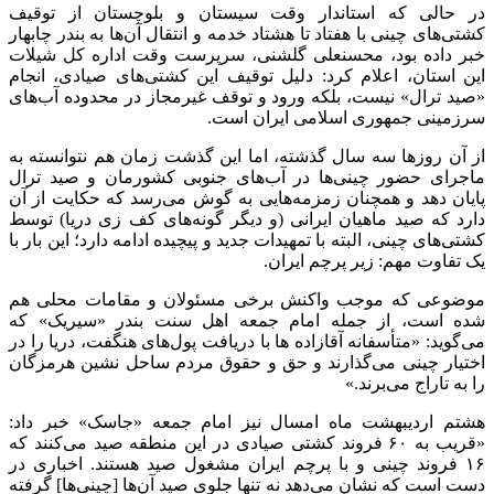
در حالی که استاندار وقت سیستان و بلوچستان از توقیف
کشتی‌های چینی با هفتاد تا هشتاد خدمه و انتقال آن‌ها به بندر چابهار
خبر داده بود، محسنعلی گلشنی، سرپرست وقت اداره کل شیلات
این استان، اعلام کرد: دلیل توقیف این کشتی‌های صیادی، انجام
«صید ترال» نیست، بلکه ورود و توقف غیرمجاز در محدوده آب‌های
سرزمینی جمهوری اسلامی ایران است.
از آن روز‌ها سه سال گذشته، اما این گذشت زمان هم نتوانسته به
ماجرای حضور چینی‌ها در آب‌های جنوبی کشورمان و صید ترال
پایان دهد و همچنان زمزمه‌هایی به گوش می‌رسد که حکایت از آن
دارد که صید ماهیان ایرانی (و دیگر گونه‌های کف زی دریا) توسط
کشتی‌های چینی، البته با تمهیدات جدید و پیچیده ادامه دارد؛ این بار با
یک تفاوت مهم: زیر پرچم ایران.
موضوعی که موجب واکنش برخی مسئولان و مقامات محلی هم
شده است، از جمله امام جمعه اهل سنت بندر «سیریک» که
می‌گوید: «متأسفانه آقازاد‌ه ها با دریافت پول‌های هنگفت، دریا را در
اختیار چینی می‌گذارند و حق و حقوق مردم ساحل نشین هرمزگان
را به تاراج می‌برند.»
هشتم اردیبهشت ماه امسال نیز امام جمعه «جاسک» خبر داد:
«قریب به ۶۰ فروند کشتی صیادی در این منطقه صید می‌کنند که
۱۶ فروند چینی و با پرچم ایران مشغول صید هستند. اخباری در
دست است که نشان می‌دهد نه تنها جلوی صید آن‌ها [چینی‌ها] گرفته