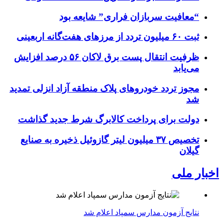
“معافیت سربازان فراری” شایعه بود
ثبت ۶۰ میلیون تردد از مرزهای هفت‌گانه اربعینی
ظرفیت انتقال پست برق لاکان ۵۶ درصد افزایش
می‌یابد
مجوز تردد خودروهای پلاک منطقه آزاد انزلی تمدید
شد
دولت برای پرداخت کالابرگ شرط جدید گذاشت
تخصیص ۳۷ میلیون لیتر گازوئیل ذخیره به صنایع
گیلان
اخبار ملی
نتایج آزمون مدارس سمپاد اعلام شد