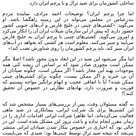
ساحلی کشورمان برای صید ترال و با پرچم ایران دارد.
اما چرا پرچم ایران؟ توضیحات احمد مرادی، نماینده مردم
بندرعباس در مجلس می‌تواند در این زمینه راهگشا باشد. او
می‌گوید: «کشتی‌های چینی در خلیج فارس و آب‌های جنوبی کشور
حضور دارند که پیش از این سازمان شیلات ایران آن را انکار می‌کرد
و امروز می‌گوید، کشتی‌های چینی با پرچم ایران به خلیج فارس
می‌آیند و سیر می‌کنند. معلوم است هر کشتی که بخواهد در آب‌های
ایران سیر کند، باید پرچم کشورمان را روی شناورش نصب کند!»
اما مگر می‌شود این صید در این ابعاد بدون مجوز باشد؟ اصلا مگر
ممکن است مجوزی صادر شود که بر اساس آن ریشه کنی همه
موجودات پهنه آبی مجاز باشد؟ اگر ممکن است، چگونه صیادان از
آن بی خبرند و اگر ممکن نیست، چگونه برای کشتی‌های چینی
ممکن شده؟ آیا با اتفاقی عجیب و ابهام برانگیز مواجه نیستیم که
فوریت و ضرورت دارد، نهاد‌های نظارتی در خصوص آن تحقیق
کنند؟!
به گفته مسئولان وقت، پس از بررسی‌های بسیار مشخص شد که
این کشتی‌ها برای یک شرکت ایرانی، پیمانکاری در صید ماهی
فعالیت می‌کرده‌اند، اما ظاهرا شرکت ایرانی اقدامات اداری را در
زمان مقرر انجام نداده و باعث بروز این مشکل شده است. این در
حالی بود که اخباری در خصوص بیکار شدن صیادان ایرانی منتشر
می‌شد که نتیجه صید ترال توسط چینی‌ها بود؛ صیدی که می‌بایست