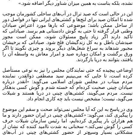
نشده، بلکه بناست به همین میزان شناور دیگر اضافه شود.»
این در حالی است که صید ترال در آب‌های ساحلی کشورمان موجب
شده تا امکان صید برای لنج‌ها و کشتی‌های ایرانی تنها در فواصل دور
از ساحل ممکن باشد؛ موضوعی که بار‌ها مورد اعتراض صیادان
وطنی قرار گرفته تا حتی به گوش دادستانی هم برسد. صیادانی که
تأکید دارند اگر زیاد پاپیچ مسئولان شوند، ممکن است مجوز
صیدشان باطل و به کل زندگیشان فلج شود. صیادانی که برخیشان
مجبور شدهاند به سراغ شغل‌های دیگر بروند و چیزی نگویند تا اگر
ورق برگشت و امکان دوباره صید و امرار معاش به واسطه آن را
یافتند، بتوانند به دریا بازگردند.
اوضاعی پیچیده که حتی نمایندگان مجلس را نیز به نوعی مستأصل
کرده است، تا جایی که می‌بینیم سید مصطفی ذوالقدر، نماینده
مردم میناب در مجلس شورای اسلامی می‌گوید: «آنقدر درباره
صیادان چینی صحبت کرده‌ام که خسته شدم و گوش کسی بدهکار
نیست. مردم می‌گویند، کشتی‌های چینی در دریا هستند و شیلات
می‌گوید، نیست؛ مشخص نیست باید چه کاری انجام داد.
وی در پاسخ به این که آیا مجلس نمی‌تواند صحت و سقم این موضوع
را پیگیری کند، می‌گوید: «کشتی‌های چینی در ایران حضور دارند و ما
هم هزاران بار پیگیری کرده‌ایم، اما رئیس سازمان شیلات حرف
کسی را گوش نمی‌کند.» سخنانی به شدت ناامید کننده که نشان از
مشکلاتی بسیار وسیع‌تر از حضور کشتی‌های چینی در آب‌های