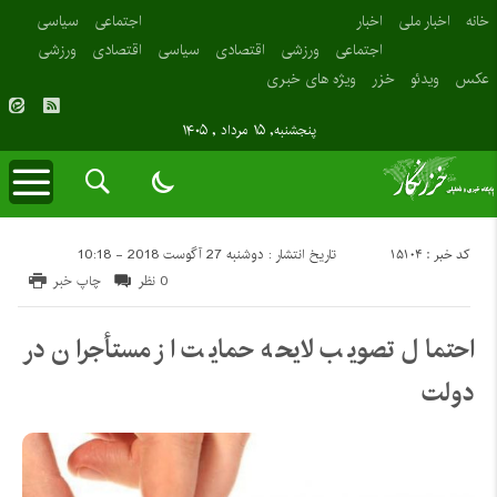
خانه
اخبار ملی
اخبار
اجتماعی
سیاسی
اجتماعی
ورزشی
اقتصادی
سیاسی
اقتصادی
ورزشی
عکس
ویدئو
خزر
ویژه های خبری
پنجشنبه, ۱۵ مرداد , ۱۴۰۵
کد خبر : 15104
تاریخ انتشار : دوشنبه 27 آگوست 2018 - 10:18
0 نظر
چاپ خبر
احتمال تصویب لایحه حمایت از مستأجران در
دولت