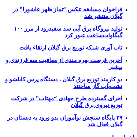
فراخوان مسابقه عکس “نماز ظهر عاشورا” در
گیلان منتشر شد
تولید نیروگاه برق‌ آبی سد سفیدرود از مرز ۱۰۰
گیگاوات‌ساعت عبور کرد
تاب آوری شبکه توزیع برق گیلان ارتقاء یافت
آخرین فرصت بهره مندی از معافیت سه فرزندی و
بیشتر
دو کارمند توزیع برق گیلان ، دستگاه پرس کابلشو و
نشت‌یاب گاز ساختند
اجرای گسترده طرح جهادی “مهتاب” در شرکت
توزیع نیروی برق گیلان
۲۹ پایگاه سنجش نوآموزان بدو ورود به دبستان در
گیلان فعال شد